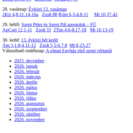
28. vasárnap:
Évközi 13. vasárnap
2Kir 4,8-11.14-16a
Zsolt 88
Róm 6,3-4.8-11
Mt 10,37-42
29. hétfő:
Szent Péter és Szent Pál apostolok – FÜ
ApCsel 12,1-11
Zsolt 33
2Tim 4,6-8.17-18
Mt 16,13-19
30. kedd:
13. évközi hét kedd
Ám 3,1-8;4,11-12
Zsolt 5,5-6.7.8
Mt 8,23-27
Választható emléknap:
A római Egyház első szent vértanúi
2025. december
2026. január
2026. február
2026. március
2026. április
2026. május
2026. június
2026. július
2026. augusztus
2026. szeptember
2026. október
2026. november