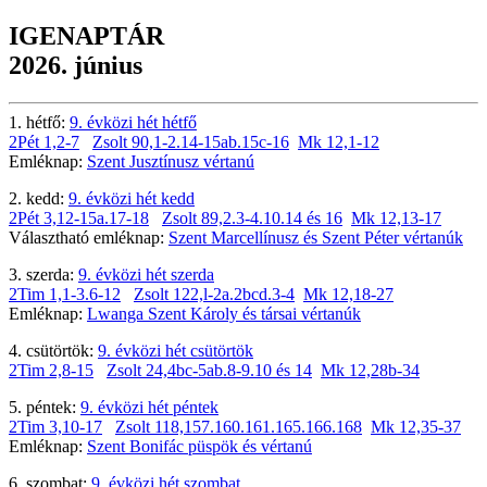
IGENAPTÁR
2026. június
1. hétfő:
9. évközi hét hétfő
2Pét 1,2-7
Zsolt 90,1-2.14-15ab.15c-16
Mk 12,1-12
Emléknap:
Szent Jusztínusz vértanú
2. kedd:
9. évközi hét kedd
2Pét 3,12-15a.17-18
Zsolt 89,2.3-4.10.14 és 16
Mk 12,13-17
Választható emléknap:
Szent Marcellínusz és Szent Péter vértanúk
3. szerda:
9. évközi hét szerda
2Tim 1,1-3.6-12
Zsolt 122,l-2a.2bcd.3-4
Mk 12,18-27
Emléknap:
Lwanga Szent Károly és társai vértanúk
4. csütörtök:
9. évközi hét csütörtök
2Tim 2,8-15
Zsolt 24,4bc-5ab.8-9.10 és 14
Mk 12,28b-34
5. péntek:
9. évközi hét péntek
2Tim 3,10-17
Zsolt 118,157.160.161.165.166.168
Mk 12,35-37
Emléknap:
Szent Bonifác püspök és vértanú
6. szombat:
9. évközi hét szombat