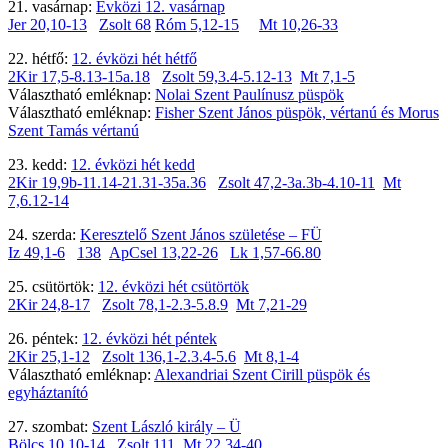
21. vasárnap:
Évközi 12. vasárnap
Jer 20,10-13
Zsolt 68
Róm 5,12-15
Mt 10,26-33
22. hétfő:
12. évközi hét hétfő
2Kir 17,5-8.13-15a.18
Zsolt 59,3.4-5.12-13
Mt 7,1-5
Választható emléknap:
Nolai Szent Paulínusz püspök
Választható emléknap:
Fisher Szent János püspök, vértanú és Morus
Szent Tamás vértanú
23. kedd:
12. évközi hét kedd
2Kir 19,9b-11.14-21.31-35a.36
Zsolt 47,2-3a.3b-4.10-11
Mt
7,6.12-14
24. szerda:
Keresztelő Szent János születése – FÜ
Iz 49,1-6
138
ApCsel 13,22-26
Lk 1,57-66.80
25. csütörtök:
12. évközi hét csütörtök
2Kir 24,8-17
Zsolt 78,1-2.3-5.8.9
Mt 7,21-29
26. péntek:
12. évközi hét péntek
2Kir 25,1-12
Zsolt 136,1-2.3.4-5.6
Mt 8,1-4
Választható emléknap:
Alexandriai Szent Cirill püspök és
egyháztanító
27. szombat:
Szent László király – Ü
Bölcs 10,10-14
Zsolt 111
Mt 22,34-40