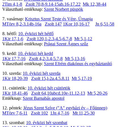
2Tim 4,1-8
Zsolt 70,8-9.14-15ab.16-17.22
Mk 12,38-44
Választható emléknap:
Szent Norbert püspök
7. vasárnap:
Krisztus Szent Teste és Vére, Úrnapja
MTörv 8,2-3.14b-16a
Zsolt 147
1Kor 10,16-17
Jn 6,51-58
8. hétfő:
10. évközi hét hétfő
1Kir 17,1-6
Zsolt 120,1-2.3-4.5-6.7-8
Mt 5,1-12
Választható emléknap:
Prágai Szent Ágnes szűz
9. kedd:
10. évközi hét kedd
1Kir 17,7-16
Zsolt 4,2-3.4-5.7-8
Mt 5,13-16
Választható emléknap:
Szent Efrém diakónus és egyháztanító
10. szerda:
10. évközi hét szerda
1Kir 18,20-39
Zsolt 15,l-2a.4.5.8.11
Mt 5,17-19
11. csütörtök:
10. évközi hét csütörtök
1Kir 18,41-46
Zsolt 64,10abcd.10e-11.12-13
Mt 5,20-26
Emléknap:
Szent Barnabás apostol
12. péntek:
Jézus Szent Szíve ("A" egyházi év – Főünnep)
MTörv 7,6-11
Zsolt 102
1Jn 4,7-16
Mt 11,25-30
13. szombat:
10. évközi hét szombat