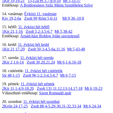
1Kir 19,19-21
15,l-2a és 5.7-8.9-10
Mt 5,33-37
Emléknap:
A Boldogságos Szűz Mária Szeplőtelen Szíve
14. vasárnap:
Évközi 11. vasárnap
Kiv 19,2-6a
Zsolt 99
Róm 5,6-11
Mt 9,36–10,8
15. hétfő:
11. évközi hét hétfő
1Kir 21,1-16
Zsolt 5,2-3.5-6.7
Mt 5,38-42
Emléknap:
Árpád-házi Boldog Jolán szerzetesnő
16. kedd:
11. évközi hét kedd
1Kir 21,17-29
Zsolt 50,3-4.5-6a.11.16
Mt 5,43-48
17. szerda:
11. évközi hét szerda
2Kir 2,1.6-14
Zsolt 30,20.21.24
Mt 6,1-6.16-18
18. csütörtök:
11. évközi hét csütörtök
Sir 48,1-15
Zsolt 96,1-2.3-4.5-6.7
Mt 6,7-15
19. péntek:
11. évközi hét péntek
2Kir 11,1-4.9-18.20
Zsolt 131,11.12.13-14.17-18
Mt 6,19-23
Választható emléknap:
Szent Romuald apát
20. szombat:
11. évközi hét szombat
2Krón 24,17-25
Zsolt 88,4-5.29-30.31-32.33-34
Mt 6,24-34