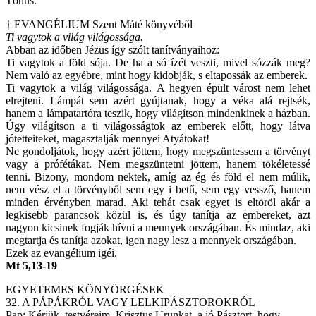
Tónus.
† EVANGÉLIUM Szent Máté könyvéből
Ti vagytok a világ világossága.
Abban az időben Jézus így szólt tanítványaihoz:
Ti vagytok a föld sója. De ha a só ízét veszti, mivel sózzák meg?
Nem való az egyébre, mint hogy kidobják, s eltapossák az emberek.
Ti vagytok a világ világossága. A hegyen épült várost nem lehet
elrejteni. Lámpát sem azért gyújtanak, hogy a véka alá rejtsék,
hanem a lámpatartóra teszik, hogy világítson mindenkinek a házban.
Úgy világítson a ti világosságtok az emberek előtt, hogy látva
jótetteiteket, magasztalják mennyei Atyátokat!
Ne gondoljátok, hogy azért jöttem, hogy megszüntessem a törvényt
vagy a prófétákat. Nem megszüntetni jöttem, hanem tökéletessé
tenni. Bizony, mondom nektek, amíg az ég és föld el nem múlik,
nem vész el a törvényből sem egy i betű, sem egy vessző, hanem
minden érvényben marad. Aki tehát csak egyet is eltöröl akár a
legkisebb parancsok közül is, és úgy tanítja az embereket, azt
nagyon kicsinek fogják hívni a mennyek országában. És mindaz, aki
megtartja és tanítja azokat, igen nagy lesz a mennyek országában.
Ezek az evangélium igéi.
Mt 5,13-19
EGYETEMES KÖNYÖRGÉSEK
32. A PÁPÁKRÓL VAGY LELKIPÁSZTOROKRÓL
Pap: Kérjük, testvéreim, Krisztus Urunkat, a jó Pásztort, hogy