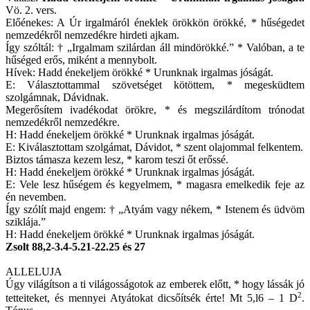
Vö. 2. vers.
Előénekes: A Úr irgalmáról éneklek örökkön örökké, * hűségedet
nemzedékről nemzedékre hirdeti ajkam.
Így szóltál: † „Irgalmam szilárdan áll mindörökké.” * Valóban, a te
hűséged erős, miként a mennybolt.
Hívek: Hadd énekeljem örökké * Urunknak irgalmas jóságát.
E: Választottammal szövetséget kötöttem, * megesküdtem
szolgámnak, Dávidnak.
Megerősítem ivadékodat örökre, * és megszilárdítom trónodat
nemzedékről nemzedékre.
H: Hadd énekeljem örökké * Urunknak irgalmas jóságát.
E: Kiválasztottam szolgámat, Dávidot, * szent olajommal felkentem.
Biztos támasza kezem lesz, * karom teszi őt erőssé.
H: Hadd énekeljem örökké * Urunknak irgalmas jóságát.
E: Vele lesz hűségem és kegyelmem, * magasra emelkedik feje az
én nevemben.
Így szólít majd engem: † „Atyám vagy nékem, * Istenem és üdvöm
sziklája.”
H: Hadd énekeljem örökké * Urunknak irgalmas jóságát.
Zsolt 88,2-3.4-5.21-22.25 és 27
ALLELUJA
Úgy világítson a ti világosságotok az emberek előtt, * hogy lássák jó
2
tetteiteket, és mennyei Atyátokat dicsőítsék érte! Mt 5,l6 – 1 D
.