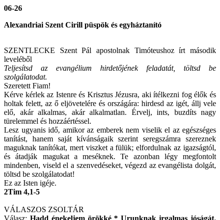
06-26
Alexandriai Szent Cirill püspök és egyháztanító
SZENTLECKE Szent Pál apostolnak Timóteushoz írt második
leveléből
Teljesítsd az evangélium hirdetőjének feladatát, töltsd be
szolgálatodat.
Szeretett Fiam!
Kérve kérlek az Istenre és Krisztus Jézusra, aki ítélkezni fog élők és
holtak felett, az ő eljövetelére és országára: hirdesd az igét, állj vele
elő, akár alkalmas, akár alkalmatlan. Érvelj, ints, buzdíts nagy
türelemmel és hozzáértéssel.
Lesz ugyanis idő, amikor az emberek nem viselik el az egészséges
tanítást, hanem saját kívánságaik szerint seregszámra szereznek
maguknak tanítókat, mert viszket a fülük; elfordulnak az igazságtól,
és átadják magukat a meséknek. Te azonban légy megfontolt
mindenben, viseld el a szenvedéseket, végezd az evangélista dolgát,
töltsd be szolgálatodat!
Ez az Isten igéje.
2Tim 4,1-5
VÁLASZOS ZSOLTÁR
Válasz:
Hadd énekeljem örökké * Urunknak irgalmas jóságát.