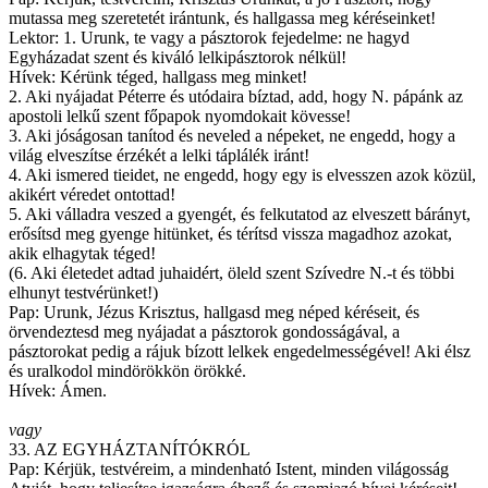
mutassa meg szeretetét irántunk, és hallgassa meg kéréseinket!
Lektor: 1. Urunk, te vagy a pásztorok fejedelme: ne hagyd
Egyházadat szent és kiváló lelkipásztorok nélkül!
Hívek: Kérünk téged, hallgass meg minket!
2. Aki nyájadat Péterre és utódaira bíztad, add, hogy N. pápánk az
apostoli lelkű szent főpapok nyomdokait kövesse!
3. Aki jóságosan tanítod és neveled a népeket, ne engedd, hogy a
világ elveszítse érzékét a lelki táplálék iránt!
4. Aki ismered tieidet, ne engedd, hogy egy is elvesszen azok közül,
akikért véredet ontottad!
5. Aki válladra veszed a gyengét, és felkutatod az elveszett bárányt,
erősítsd meg gyenge hitünket, és térítsd vissza magadhoz azokat,
akik elhagytak téged!
(6. Aki életedet adtad juhaidért, öleld szent Szívedre N.-t és többi
elhunyt testvérünket!)
Pap: Urunk, Jézus Krisztus, hallgasd meg néped kéréseit, és
örvendeztesd meg nyájadat a pásztorok gondosságával, a
pásztorokat pedig a rájuk bízott lelkek engedelmességével! Aki élsz
és uralkodol mindörökkön örökké.
Hívek: Ámen.
vagy
33. AZ EGYHÁZTANÍTÓKRÓL
Pap: Kérjük, testvéreim, a mindenható Istent, minden világosság