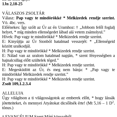
1Jn 2,18-25
VÁLASZOS ZSOLTÁR
Válasz:
Pap vagy te mindörökké * Melkizedek rendje szerint.
Vö. 4bc. vers.
Előénekes: Így szólt az Úr az én Uramhoz: † „Jobbom felől foglalj
helyet, * míg minden ellenségedet lábad alá vetem zsámolyul.”
Hívek: Pap vagy te mindörökké * Melkizedek rendje szerint.
E: Kinyújtja az Úr Sionból hatalmad vesszejét: * „Ellenségeid
között uralkodjál.
H: Pap vagy te mindörökké * Melkizedek rendje szerint.
E: Nálad van az uralom hatalmad napján, * szent fényességben a
hajnalcsillag előtt szültelek téged.”
H: Pap vagy te mindörökké * Melkizedek rendje szerint.
E: Megesküdött az Úr, és meg nem bánja: * „Pap vagy te
mindörökké Melkizedek rendje szerint.”
H: Pap vagy te mindörökké * Melkizedek rendje szerint.
Zsolt 109,1.2.3.4
ALLELUJA
Úgy világítson a ti világosságotok az emberek előtt, * hogy lássák
2
jótetteiteket, és mennyei Atyátokat dicsőítsék érte! (Mt 5,16 – 1 D
.
tónus.)
† EVANGÉLIUM Szent Máté könyvéből