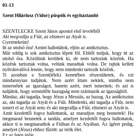
01-13
Szent Hiláriusz (Vidor) püspök és egyháztanító
SZENTLECKE Szent János apostol első leveléből
Aki megvallja a Fiút, az elismeri az Atyát is.
Gyermekeim!
Itt az utolsó óra! Amint hallottátok, eljön az antikrisztus.
Már eddig is sok antikrisztus lépett föl. Ebből tudjuk, hogy itt az
utolsó óra. Közülünk kerültek ki, de nem tartoztak közénk. Ha
közénk tartoztak volna, velünk maradtak volna. De rajtuk kellett
nyilvánvalóvá lennie, hogy nem mindenki tartozik közénk.
Ti azonban a Szent(lélek) kenetében részesültetek, és ezt
mindannyian tudjátok. Nem azért írtam nektek, mintha nem
ismernétek az igazságot, hanem azért, mert ismeritek; és azt is
tudjátok, hogy semmiféle hazugság nem származik az igazságból.
Mindaz, aki tagadja, hogy Jézus a Messiás, az hazug. Az antikrisztus
az, aki tagadja az Atyát és a Fiút. Mindenki, aki tagadja a Fiút, nem
ismeri el az Atyát sem; és aki megvallja a Fiút, elismeri az Atyát is.
Amit kezdettől fogva hallottatok, az maradjon meg bennetek! Ha
megmarad bennetek a tanítás, amelyet kezdettől fogva hallottatok,
akkor ti is megmaradtok a Fiúban és az Atyában. Az ígéret pedig,
amelyet (Jézus) ehhez fűzött: az örök élet.
Ez az Isten igéje.