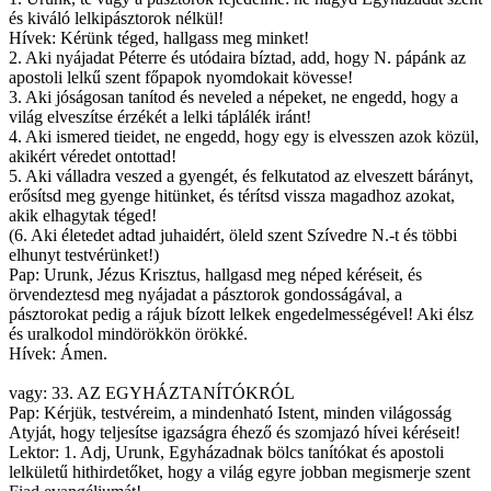
és kiváló lelkipásztorok nélkül!
Hívek: Kérünk téged, hallgass meg minket!
2. Aki nyájadat Péterre és utódaira bíztad, add, hogy N. pápánk az
apostoli lelkű szent főpapok nyomdokait kövesse!
3. Aki jóságosan tanítod és neveled a népeket, ne engedd, hogy a
világ elveszítse érzékét a lelki táplálék iránt!
4. Aki ismered tieidet, ne engedd, hogy egy is elvesszen azok közül,
akikért véredet ontottad!
5. Aki válladra veszed a gyengét, és felkutatod az elveszett bárányt,
erősítsd meg gyenge hitünket, és térítsd vissza magadhoz azokat,
akik elhagytak téged!
(6. Aki életedet adtad juhaidért, öleld szent Szívedre N.-t és többi
elhunyt testvérünket!)
Pap: Urunk, Jézus Krisztus, hallgasd meg néped kéréseit, és
örvendeztesd meg nyájadat a pásztorok gondosságával, a
pásztorokat pedig a rájuk bízott lelkek engedelmességével! Aki élsz
és uralkodol mindörökkön örökké.
Hívek: Ámen.
vagy: 33. AZ EGYHÁZTANÍTÓKRÓL
Pap: Kérjük, testvéreim, a mindenható Istent, minden világosság
Atyját, hogy teljesítse igazságra éhező és szomjazó hívei kéréseit!
Lektor: 1. Adj, Urunk, Egyházadnak bölcs tanítókat és apostoli
lelkületű hithirdetőket, hogy a világ egyre jobban megismerje szent