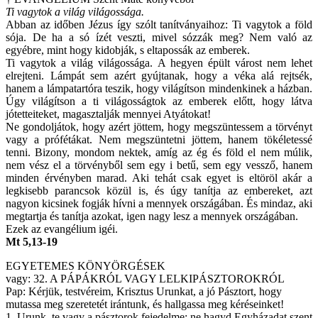
Ti vagytok a világ világossága.
Abban az időben Jézus így szólt tanítványaihoz: Ti vagytok a föld
sója. De ha a só ízét veszti, mivel sózzák meg? Nem való az
egyébre, mint hogy kidobják, s eltapossák az emberek.
Ti vagytok a világ világossága. A hegyen épült várost nem lehet
elrejteni. Lámpát sem azért gyújtanak, hogy a véka alá rejtsék,
hanem a lámpatartóra teszik, hogy világítson mindenkinek a házban.
Úgy világítson a ti világosságtok az emberek előtt, hogy látva
jótetteiteket, magasztalják mennyei Atyátokat!
Ne gondoljátok, hogy azért jöttem, hogy megszüntessem a törvényt
vagy a prófétákat. Nem megszüntetni jöttem, hanem tökéletessé
tenni. Bizony, mondom nektek, amíg az ég és föld el nem múlik,
nem vész el a törvényből sem egy i betű, sem egy vessző, hanem
minden érvényben marad. Aki tehát csak egyet is eltöröl akár a
legkisebb parancsok közül is, és úgy tanítja az embereket, azt
nagyon kicsinek fogják hívni a mennyek országában. És mindaz, aki
megtartja és tanítja azokat, igen nagy lesz a mennyek országában.
Ezek az evangélium igéi.
Mt 5,13-19
EGYETEMES KÖNYÖRGÉSEK
vagy: 32. A PÁPÁKRÓL VAGY LELKIPÁSZTOROKRÓL
Pap: Kérjük, testvéreim, Krisztus Urunkat, a jó Pásztort, hogy
mutassa meg szeretetét irántunk, és hallgassa meg kéréseinket!
1. Urunk, te vagy a pásztorok fejedelme: ne hagyd Egyházadat szent