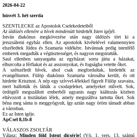
2026-04-22
húsvét 3. hét szerda
SZENTLECKE az Apostolok Cselekedeteiből
Az üldözés ellenére a hívek mindenütt hirdették Isten igéjét.
István diakónus megkövezése után nagy üldözés tört ki a
jeruzsálemi egyház ellen. Az apostolok kivételével valamennyien
elszéledtek Júdea és Szamaria vidékére. Istvánnak pedig istenfélő
emberek megadták a végtisztességet, és nagyon megsiratták.
Saul ellenben sanyargatta az egyházat: sorra járta a házakat,
elhurcolta a férfiakat és az asszonyokat, és fogságba vetette őket.
A szétszéledt hívek, ahol csak megfordultak, hirdették az
evangéliumot. Fülöp diakónus Szamaria városába került, és ott
hirdette Krisztust. A nép egy szívvel-lélekkel figyelt Fülöp szavaira,
mert hallották és látták a csodajeleket, amelyeket művelt. Sok,
ördögtől megszállott emberből ugyanis nagy kiáltozás közben
eltávozott a tisztátalan lélek, amely megszállva tartotta őket. Sok
béna meg sánta is meggyógyult, így aztán nagy öröm támadt abban
a városban.
Ez az Isten igéje.
ApCsel 8,1b-8
VÁLASZOS ZSOLTÁR
Válasz:
Minden föld Istent dicsérje!
(Vö. 1. vers. 13. számú