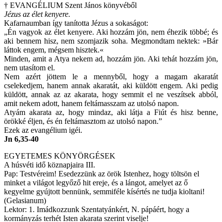
† EVANGÉLIUM Szent János könyvéből
Jézus az élet kenyere.
Kafarnaumban így tanította Jézus a sokaságot:
„Én vagyok az élet kenyere. Aki hozzám jön, nem éhezik többé; és
aki bennem hisz, nem szomjazik soha. Megmondtam nektek: »Bár
láttok engem, mégsem hisztek.«
Minden, amit a Atya nekem ad, hozzám jön. Aki tehát hozzám jön,
nem utasítom el.
Nem azért jöttem le a mennyből, hogy a magam akaratát
cselekedjem, hanem annak akaratát, aki küldött engem. Aki pedig
küldött, annak az az akarata, hogy semmit el ne veszítsek abból,
amit nekem adott, hanem feltámasszam az utolsó napon.
Atyám akarata az, hogy mindaz, aki látja a Fiút és hisz benne,
örökké éljen, és én feltámasztom az utolsó napon.”
Ezek az evangélium igéi.
Jn 6,35-40
EGYETEMES KÖNYÖRGÉSEK
A húsvéti idő köznapjaira III.
Pap: Testvéreim! Esedezzünk az örök Istenhez, hogy töltsön el
minket a világot legyőző hit ereje, és a lángot, amelyet az ő
kegyelme gyújtott bennünk, semmiféle kísértés ne tudja kioltani!
(Gelasianum)
Lektor: 1. Imádkozzunk Szentatyánkért, N. pápáért, hogy a
kormányzás terhét Isten akarata szerint viselje!