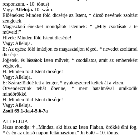
responzum. - 10. tónus)
Vagy:
Alleluja.
10. szám.
Előénekes: Minden föld dicsérje az Istent, * dicső nevének zsoltárt
zengjetek.
Magasztaló énekkel mondjátok Istennek: * „Mily csodásak a te
műveid!”
Hívek: Minden föld Istent dicsérje!
Vagy: Alleluja.
E: Az egész föld imádjon és magasztaljon téged, * nevedet zsoltárral
dicsérje.
Jöjjetek, és lássátok Isten műveit, * csodálatos, amit az emberekért
végbevitt.
H: Minden föld Istent dicsérje!
Vagy: Alleluja.
E: Szárazfölddé lett a tenger, * gyalogszerrel keltek át a vízen.
Örvendezzünk tehát őbenne, * mert hatalmával uralkodik
mindörökké.
H: Minden föld Istent dicsérje!
Vagy: Alleluja.
Zsolt 65,1-3a.4-5.6-7a
ALLELUJA
Jézus mondja: † „Mindaz, aki hisz az Isten Fiában, örökké élni fog,
* és én az utolsó napon feltámasztom.” Jn 6,40 – 10. tónus.