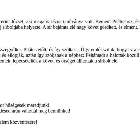
int József, aki maga is Jézus tanítványa volt. Bement Pilátushoz, és el
, új sírboltjába helyezte. A sír bejárata elé nagy követ gördített, és elme
sszegyűltek Pilátus előtt, és így szóltak: „Úgy emlékszünk, hogy ez 
és ellopják, aztán így szóljanak a néphez: Feltámadt a halottak közül!
ek, lepecsételték a követ, és őrséget állítottak a sírbolt elé.
or hűségesek maradjunk!
désed árán váltottál meg bennünket!
elem közvetítésére!