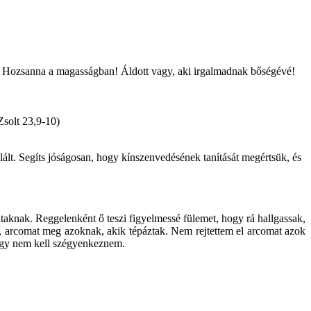
k: Hozsanna a magasságban! Áldott vagy, aki irgalmadnak bőségévé!
Zsolt 23,9-10)
alált. Segíts jóságosan, hogy kínszenvedésének tanítását megértsük, és
dtaknak. Reggelenként ő teszi figyelmessé fülemet, hogy rá hallgassak,
k, arcomat meg azoknak, akik tépáztak. Nem rejtettem el arcomat azok
hogy nem kell szégyenkeznem.