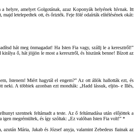
rra a helyre, amelyet Golgotának, azaz Koponyák helyének hívnak. Itt
 majd letelepedtek ott, és őrizték. Feje fölé odaírták elítélésének okát:
dítsd hát meg önmagadat! Ha Isten Fia vagy, szállj le a keresztről!”
rálya ő, hát jöjjön le most a keresztről, és hiszünk benne! Bízott az
enem, Istenem! Miért hagytál el engem?” Az ott állók hallották ezt, és
ott neki. A többiek azonban ezt mondták: „Hadd lássuk, eljön- e Illés,
lhunyt szentnek feltámadt a teste. Az ő feltámadása után előjöttek a
ra igen megrémültek, és így szóltak: „Ez valóban Isten Fia volt!” *
a, azután Mária, Jakab és József anyja, valamint Zebedeus fiainak az