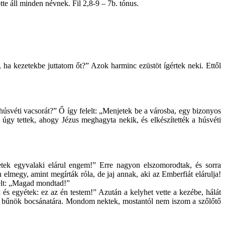
tte áll minden névnek. Fil 2,8-9 – 7b. tónus.
 ha kezetekbe juttatom őt?” Azok harminc ezüstöt ígértek neki. Ettől
úsvéti vacsorát?” Ő így felelt: „Menjetek be a városba, egy bizonyos
úgy tettek, ahogy Jézus meghagyta nekik, és elkészítették a húsvéti
etek egyvalaki elárul engem!” Erre nagyon elszomorodtak, és sorra
megy, amint megírták róla, de jaj annak, aki az Emberfiát elárulja!
lelt: „Magad mondtad!”
és egyétek: ez az én testem!” Azután a kelyhet vette a kezébe, hálát
k a bűnök bocsánatára. Mondom nektek, mostantól nem iszom a szőlőtő