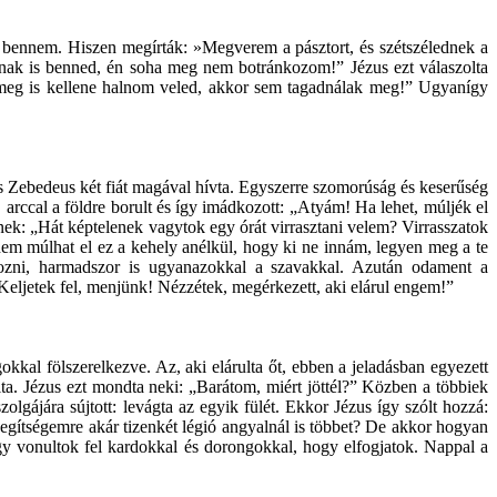
 bennem. Hiszen megírták: »Megverem a pásztort, és szétszélednek a
nak is benned, én soha meg nem botránkozom!” Jézus ezt válaszolta
 meg is kellene halnom veled, akkor sem tagadnálak meg!” Ugyanígy
és Zebedeus két fiát magával hívta. Egyszerre szomorúság és keserűség
 arccal a földre borult és így imádkozott: „Atyám! Ha lehet, múljék el
nek: „Hát képtelenek vagytok egy órát virrasztani velem? Virrasszatok
nem múlhat el ez a kehely anélkül, hogy ki ne innám, legyen meg a te
kozni, harmadszor is ugyanazokkal a szavakkal. Azután odament a
 Keljetek fel, menjünk! Nézzétek, megérkezett, aki elárul engem!”
kkal fölszerelkezve. Az, aki elárulta őt, ebben a jeladásban egyezett
ta. Jézus ezt mondta neki: „Barátom, miért jöttél?” Közben a többiek
zolgájára sújtott: levágta az egyik fülét. Ekkor Jézus így szólt hozzá:
egítségemre akár tizenkét légió angyalnál is többet? De akkor hogyan
úgy vonultok fel kardokkal és dorongokkal, hogy elfogjatok. Nappal a