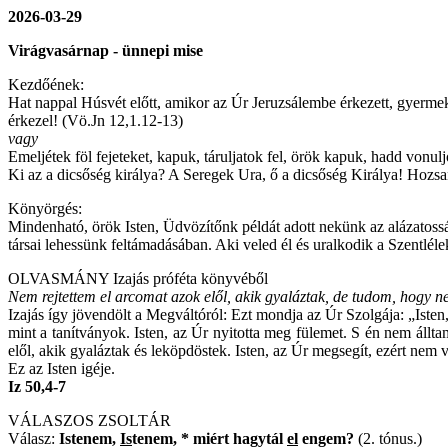
2026-03-29
Virágvasárnap - ünnepi mise
Kezdőének:
Hat nappal Húsvét előtt, amikor az Úr Jeruzsálembe érkezett, gyerme
érkezel! (Vö.Jn 12,1.12-13)
vagy
Emeljétek föl fejeteket, kapuk, táruljatok fel, örök kapuk, hadd vonulj
Ki az a dicsőség királya? A Seregek Ura, ő a dicsőség Királya! Hozs
Könyörgés:
Mindenható, örök Isten, Üdvözítőnk példát adott nekünk az alázatosságr
társai lehessünk feltámadásában. Aki veled él és uralkodik a Szentlé
OLVASMÁNY Izajás próféta könyvéből
Nem rejtettem el arcomat azok elől, akik gyaláztak, de tudom, hogy n
Izajás így jövendölt a Megváltóról: Ezt mondja az Úr Szolgája: „Isten
mint a tanítványok. Isten, az Úr nyitotta meg fülemet. S én nem áll
elől, akik gyaláztak és leköpdöstek. Isten, az Úr megsegít, ezért n
Ez az Isten igéje.
Iz 50,4-7
VÁLASZOS ZSOLTÁR
Válasz:
Istenem,
Is
tenem, * miért hagytál
el
engem?
(2. tónus.)