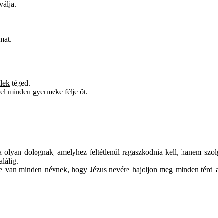
válja.
mat.
e
lek
téged.
rael minden gyerme
ke
félje őt.
ta olyan dolognak, amelyhez feltétlenül ragaszkodnia kell, hanem szolga
lálig.
lötte van minden névnek, hogy Jézus nevére hajoljon meg minden térd 