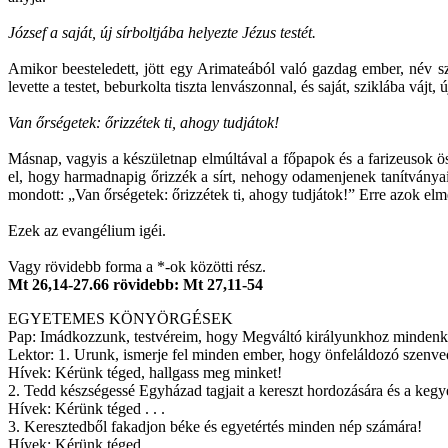
József a saját, új sírboltjába helyezte Jézus testét.
Amikor beesteledett, jött egy Arimateából való gazdag ember, név szer
levette a testet, beburkolta tiszta lenvászonnal, és saját, sziklába vájt
Van őrségetek: őrizzétek ti, ahogy tudjátok!
Másnap, vagyis a készületnap elmúltával a főpapok és a farizeusok ö
el, hogy harmadnapig őrizzék a sírt, nehogy odamenjenek tanítványai 
mondott: „Van őrségetek: őrizzétek ti, ahogy tudjátok!” Erre azok elment
Ezek az evangélium igéi.
Vagy rövidebb forma a *-ok közötti rész.
Mt 26,14-27.66 rövidebb: Mt 27,11-54
EGYETEMES KÖNYÖRGÉSEK
Pap: Imádkozzunk, testvéreim, hogy Megváltó királyunkhoz mindenk
Lektor: 1. Urunk, ismerje fel minden ember, hogy önfeláldozó szenve
Hívek: Kérünk téged, hallgass meg minket!
2. Tedd készségessé Egyházad tagjait a kereszt hordozására és a kegy
Hívek: Kérünk téged . . .
3. Keresztedből fakadjon béke és egyetértés minden nép számára!
Hívek: Kérünk téged . . .