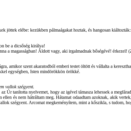
kek jöttek elébe: kezükben pálmaágakat hoztak, és hangosan kiáltoztá
on be a dicsőség királya!
anna a magasságban! Áldott vagy, aki irgalmadnak bőségévé! érkezel! (
a, amikor szent akaratodból emberi testet öltött és vállalta a kereszth
lekkel egységben, Isten mindörökkön örökké.
em vallok szégyent.
, az Úr tanította nyelvemet, hogy az igével támasza lehessek a megfára
tam ellen és nem hátráltam meg. Hátamat odaadtam azoknak, akik verte
em vallok szégyent. Arcomat megkeményítem, mint a kőszikla, s tudom, 