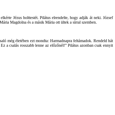
kérte Jézus holttestét. Pilátus elrendelte, hogy adják át neki. József
nt. Mária Magdolna és a másik Mária ott ültek a sírral szemben.
a csaló még életében ezt mondta: Harmadnapra feltámadok. Rendeld hát
 Ez a csalás rosszabb lenne az előzőnél!” Pilátus azonban csak ennyit