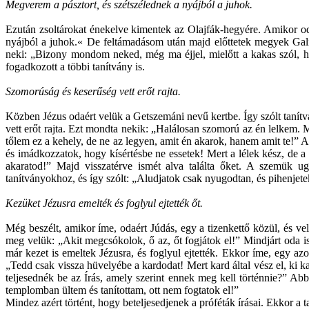
Megverem a pásztort, és szétszélednek a nyájból a juhok.
Ezután zsoltárokat énekelve kimentek az Olajfák-hegyére. Amikor o
nyájból a juhok.« De feltámadásom után majd előttetek megyek Gal
neki: „Bizony mondom neked, még ma éjjel, mielőtt a kakas szól, 
fogadkozott a többi tanítvány is.
Szomorúság és keserűség vett erőt rajta.
Közben Jézus odaért velük a Getszemáni nevű kertbe. Így szólt tanítv
vett erőt rajta. Ezt mondta nekik: „Halálosan szomorú az én lelkem. M
tőlem ez a kehely, de ne az legyen, amit én akarok, hanem amit te!” 
és imádkozzatok, hogy kísértésbe ne essetek! Mert a lélek kész, de 
akaratod!” Majd visszatérve ismét alva találta őket. A szemük 
tanítványokhoz, és így szólt: „Aludjatok csak nyugodtan, és pihenjete
Kezüket Jézusra emelték és foglyul ejtették őt.
Még beszélt, amikor íme, odaért Júdás, egy a tizenkettő közül, és ve
meg velük: „Akit megcsókolok, ő az, őt fogjátok el!” Mindjárt oda i
már kezet is emeltek Jézusra, és foglyul ejtették. Ekkor íme, egy azok
„Tedd csak vissza hüvelyébe a kardodat! Mert kard által vész el, ki
teljesednék be az Írás, amely szerint ennek meg kell történnie?” Ab
templomban ültem és tanítottam, ott nem fogtatok el!”
Mindez azért történt, hogy beteljesedjenek a próféták írásai. Ekkor a 