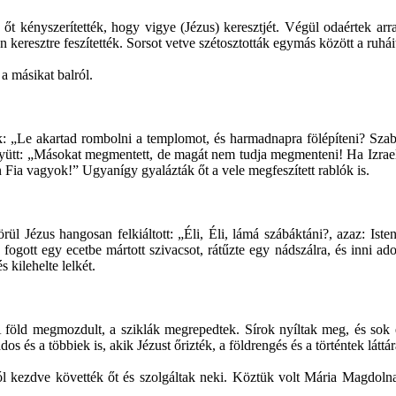
 őt kényszerítették, hogy vigye (Jézus) keresztjét. Végül odaértek a
keresztre feszítették. Sorsot vetve szétosztották egymás között a ruháit,
 a másikat balról.
ák: „Le akartad rombolni a templomot, és harmadnapra fölépíteni? Szaba
ütt: „Másokat megmentett, de magát nem tudja megmenteni! Ha Izrael ki
 Fia vagyok!” Ugyanígy gyalázták őt a vele megfeszített rablók is.
örül Jézus hangosan felkiáltott: „Éli, Éli, lámá szábáktáni?, azaz: Ist
fogott egy ecetbe mártott szivacsot, rátűzte egy nádszálra, és inni ad
 kilehelte lelkét.
 föld megmozdult, a sziklák megrepedtek. Sírok nyíltak meg, és sok e
 és a többiek is, akik Jézust őrizték, a földrengés és a történtek láttá
tól kezdve követték őt és szolgáltak neki. Köztük volt Mária Magdoln