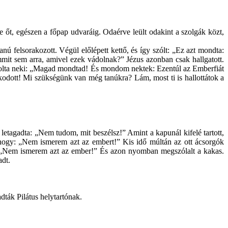
e őt, egészen a főpap udvaráig. Odaérve leült odakint a szolgák közt,
nú felsorakozott. Végül előlépett kettő, és így szólt: „Ez azt mondta:
mit sem arra, amivel ezek vádolnak?” Jézus azonban csak hallgatott.
szolta neki: „Magad mondtad! És mondom nektek: Ezentúl az Emberfiát
omkodott! Mi szükségünk van még tanúkra? Lám, most ti is hallottátok a
 letagadta: „Nem tudom, mit beszélsz!” Amint a kapunál kifelé tartott,
l, hogy: „Nem ismerem azt az embert!” Kis idő múltán az ott ácsorgók
t: „Nem ismerem azt az ember!” És azon nyomban megszólalt a kakas.
adt.
dták Pilátus helytartónak.