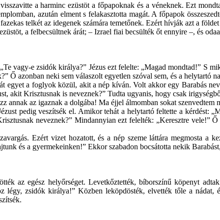
va visszavitte a harminc ezüstöt a főpapoknak és a véneknek. Ezt mondta
emplomban, azután elment s felakasztotta magát. A főpapok összeszed
a fazekas telkét az idegenek számára temetőnek. Ezért hívják azt a föl
züstöt, a felbecsültnek árát; – Izrael fiai becsülték őt ennyire –, és o
le: „Te vagy-e zsidók királya?” Jézus ezt felelte: „Magad mondtad!” S m
” Ő azonban neki sem válaszolt egyetlen szóval sem, és a helytartó n
t egyet a foglyok közül, akit a nép kíván. Volt akkor egy Barabás nev
st, akit Krisztusnak is neveznek?” Tudta ugyanis, hogy csak irigységbő
tkozz annak az igaznak a dolgába! Ma éjjel álmomban sokat szenvedtem m
zust pedig veszítsék el. Amikor tehát a helytartó feltette a kérdést: „
 Krisztusnak neveznek?” Mindannyian ezt felelték: „Keresztre vele!” 
zavargás. Ezért vizet hozatott, és a nép szeme láttára megmosta a k
rajtunk és a gyermekeinken!” Ekkor szabadon bocsátotta nekik Barabást, J
tötték az egész helyőrséget. Levetkőztették, bíborszínű köpenyt adtak
 légy, zsidók királya!” Közben leköpdösték, elvették tőle a nádat, és
szítsék.