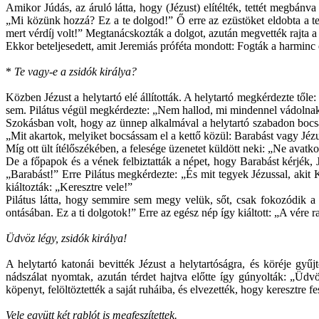
Amikor Júdás, az áruló látta, hogy (Jézust) elítélték, tettét megbán
„Mi közünk hozzá? Ez a te dolgod!” Ő erre az ezüstöket eldobta a t
mert vérdíj volt!” Megtanácskozták a dolgot, azután megvették rajta 
Ekkor beteljesedett, amit Jeremiás próféta mondott: Fogták a harminc e
*
Te vagy-e a zsidók királya?
Közben Jézust a helytartó elé állították. A helytartó megkérdezte tő
sem. Pilátus végül megkérdezte: „Nem hallod, mi mindennel vádolnak?
Szokásban volt, hogy az ünnep alkalmával a helytartó szabadon bocsá
„Mit akartok, melyiket bocsássam el a kettő közül: Barabást vagy Jézu
Míg ott ült ítélőszékében, a felesége üzenetet küldött neki: „Ne ava
De a főpapok és a vének felbiztatták a népet, hogy Barabást kérjék, Jé
„Barabást!” Erre Pilátus megkérdezte: „És mit tegyek Jézussal, akit
kiáltozták: „Keresztre vele!”
Pilátus látta, hogy semmire sem megy velük, sőt, csak fokozódik a 
ontásában. Ez a ti dolgotok!” Erre az egész nép így kiáltott: „A vére 
Üdvöz légy, zsidók királya!
A helytartó katonái bevitték Jézust a helytartóságra, és köréje gyűj
nádszálat nyomtak, azután térdet hajtva előtte így gúnyolták: „Üdvöz
köpenyt, felöltöztették a saját ruháiba, és elvezették, hogy keresztre fe
Vele együtt két rablót is megfeszítettek.