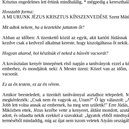
Krisztus engedelmes lett értünk mindhalálig, * mégpedig a kereszthaláli
Hosszabb forma:
A MI URUNK JÉZUS KRISZTUS KÍNSZENVEDÉSE Szent Máté s
Mit adtok nekem, ha a kezetekbe juttatom őt?
Abban az időben: A tizenkettő közül az egyik, akit karióti Júdásnak
kezdve csak a kedvező alkalmat kereste, hogy kiszolgáltassa őt nekik.
Hogyan akarod, hol készítsük el neked a húsvéti vacsorát?
A kovásztalan kenyér ünnepének első napján a tanítványok ezzel a ké
emberhez, és mondjátok neki: A Mester üzeni: Közel van az időm, és
vacsorát.
Ez az én testem, ez az én vérem.
Amikor beesteledett, a tizenkét tanítvánnyal asztalhoz telepedet
megkérdezték: „Csak nem én vagyok az, Uram?” Ő így válaszolt: „Aki
Jobb lett volna annak az embernek, ha meg sem születik!” Erre Júdás
Miközben ettek, Jézus kezébe vette a kenyeret, áldást mondott, azut
adott, és odaadta nekik ezekkel a szavakkal: „Igyatok ebből mindny
terméséből mindaddig, míg az újat nem iszom veletek Atyám országá