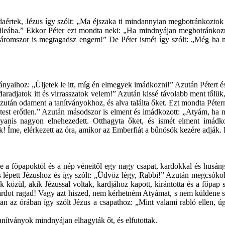
daértek, Jézus így szólt: „Ma éjszaka ti mindannyian megbotránkoztok
ileába.” Ekkor Péter ezt mondta neki: „Ha mindnyájan megbotránkoz
háromszor is megtagadsz engem!” De Péter ismét így szólt: „Még ha
ányaihoz: „Üljetek le itt, míg én elmegyek imádkozni!” Azután Pétert 
aradjatok itt és virrasszatok velem!” Azután kissé távolabb ment tőlük,
Azután odament a tanítványokhoz, és alva találta őket. Ezt mondta Péter
a test erőtlen.” Azután másodszor is elment és imádkozott: „Atyám, ha 
ugyanis nagyon elnehezedett. Otthagyta őket, és ismét elment imád
k! Íme, elérkezett az óra, amikor az Emberfiát a bűnösök kezére adják.
le a főpapoktól és a nép véneitől egy nagy csapat, kardokkal és husángo
s lépett Jézushoz és így szólt: „Üdvöz légy, Rabbi!” Azután megcsókol
 közül, akik Jézussal voltak, kardjához kapott, kirántotta és a főpap s
 kardot ragad! Vagy azt hiszed, nem kérhetném Atyámat, s nem küldene s
ban az órában így szólt Jézus a csapathoz: „Mint valami rabló ellen, 
tanítványok mindnyájan elhagyták őt, és elfutottak.