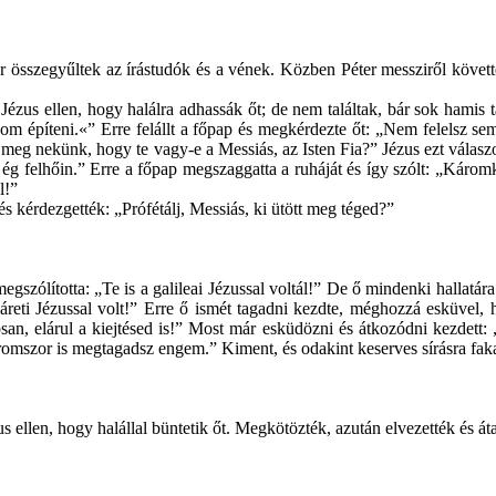
ár összegyűltek az írástudók és a vének. Közben Péter messziről követt
zus ellen, hogy halálra adhassák őt; de nem találtak, bár sok hamis ta
m építeni.«” Erre felállt a főpap és megkérdezte őt: „Nem felelsz sem
 meg nekünk, hogy te vagy-e a Messiás, az Isten Fia?” Jézus ezt vála
i az ég felhőin.” Erre a főpap megszaggatta a ruháját és így szólt: „Kár
l!”
 kérdezgették: „Prófétálj, Messiás, ki ütött meg téged?”
szólította: „Te is a galileai Jézussal voltál!” De ő mindenki hallatára
názáreti Jézussal volt!” Erre ő ismét tagadni kezdte, méghozzá esküve
osan, elárul a kiejtésed is!” Most már esküdözni és átkozódni kezdet
áromszor is megtagadsz engem.” Kiment, és odakint keserves sírásra fak
 ellen, hogy halállal büntetik őt. Megkötözték, azután elvezették és áta