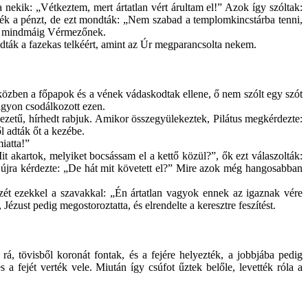
 nekik: „Vétkeztem, mert ártatlan vért árultam el!” Azok így szóltak:
ték a pénzt, de ezt mondták: „Nem szabad a templomkincstárba tenni,
det mindmáig Vérmezőnek.
daadták a fazekas telkéért, amint az Úr megparancsolta nekem.
iközben a főpapok és a vének vádaskodtak ellene, ő nem szólt egy szót
agyon csodálkozott ezen.
ezetű, hírhedt rabjuk. Amikor összegyülekeztek, Pilátus megkérdezte:
l adták őt a kezébe.
iatta!”
Mit akartok, melyiket bocsássam el a kettő közül?”, ők ezt válaszolták:
Ő újra kérdezte: „De hát mit követett el?” Mire azok még hangosabban
ezét ezekkel a szavakkal: „Én ártatlan vagyok ennek az igaznak vére
ézust pedig megostoroztatta, és elrendelte a keresztre feszítést.
 rá, tövisből koronát fontak, és a fejére helyezték, a jobbjába pedig
 a fejét verték vele. Miután így csúfot űztek belőle, levették róla a