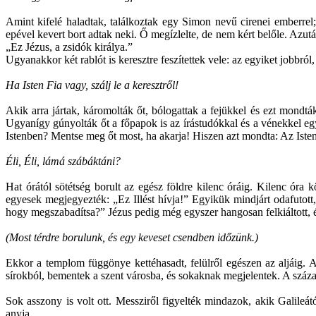
Amint kifelé haladtak, találkoztak egy Simon nevű cirenei emberrel;
epével kevert bort adtak neki. Ő megízlelte, de nem kért belőle. Azután 
„Ez Jézus, a zsidók királya.”
Ugyanakkor két rablót is keresztre feszítettek vele: az egyiket jobbról,
Ha Isten Fia vagy, szálj le a keresztről!
Akik arra jártak, káromolták őt, bólogattak a fejükkel és ezt mondt
Ugyanígy gúnyolták őt a főpapok is az írástudókkal és a vénekkel egy
Istenben? Mentse meg őt most, ha akarja! Hiszen azt mondta: Az Isten
Éli, Éli, lámá szábáktáni?
Hat órától sötétség borult az egész földre kilenc óráig. Kilenc óra k
egyesek megjegyezték: „Ez Illést hívja!” Egyikük mindjárt odafutott, 
hogy megszabadítsa?” Jézus pedig még egyszer hangosan felkiáltott, és
(Most térdre borulunk, és egy keveset csendben időzünk.)
Ekkor a templom függönye kettéhasadt, felülről egészen az aljáig. A
sírokból, bementek a szent városba, és sokaknak megjelentek. A százados
Sok asszony is volt ott. Messziről figyelték mindazok, akik Galileá
anyja.