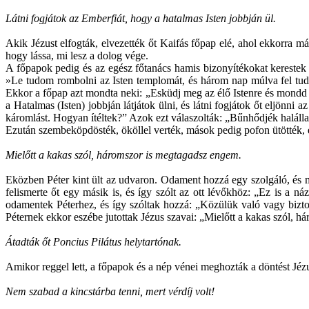
Látni fogjátok az Emberfiát, hogy a hatalmas Isten jobbján ül.
Akik Jézust elfogták, elvezették őt Kaifás főpap elé, ahol ekkorra m
hogy lássa, mi lesz a dolog vége.
A főpapok pedig és az egész főtanács hamis bizonyítékokat kerestek Jé
»Le tudom rombolni az Isten templomát, és három nap múlva fel tudo
Ekkor a főpap azt mondta neki: „Esküdj meg az élő Istenre és mondd
a Hatalmas (Isten) jobbján látjátok ülni, és látni fogjátok őt eljönn
káromlást. Hogyan ítéltek?” Azok ezt válaszolták: „Bűnhődjék halálla
Ezután szembeköpdösték, ököllel verték, mások pedig pofon ütötték, és
Mielőtt a kakas szól, háromszor is megtagadsz engem.
Eközben Péter kint ült az udvaron. Odament hozzá egy szolgáló, és meg
felismerte őt egy másik is, és így szólt az ott lévőkhöz: „Ez is a 
odamentek Péterhez, és így szóltak hozzá: „Közülük való vagy bizt
Péternek ekkor eszébe jutottak Jézus szavai: „Mielőtt a kakas szól, h
Átadták őt Poncius Pilátus helytartónak.
Amikor reggel lett, a főpapok és a nép vénei meghozták a döntést Jézus
Nem szabad a kincstárba tenni, mert vérdíj volt!