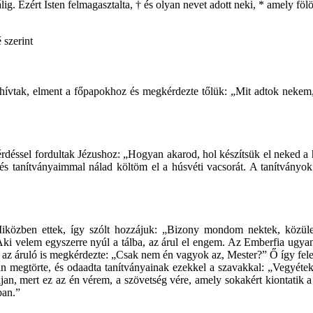
g. Ezért Isten felmagasztalta, † és olyan nevet adott neki, * amely fölö
zerint
 hívtak, elment a főpapokhoz és megkérdezte tőlük: „Mit adtok nekem,
rdéssel fordultak Jézushoz: „Hogyan akarod, hol készítsük el neked a h
 tanítványaimmal nálad költöm el a húsvéti vacsorát. A tanítványok 
t. Miközben ettek, így szólt hozzájuk: „Bizony mondom nektek, közül
 velem egyszerre nyúl a tálba, az árul el engem. Az Emberfia ugyan el
, az áruló is megkérdezte: „Csak nem én vagyok az, Mester?” Ő így fe
án megtörte, és odaadta tanítványainak ezekkel a szavakkal: „Vegyétek 
ájan, mert ez az én vérem, a szövetség vére, amely sokakért kiontati
ban.”