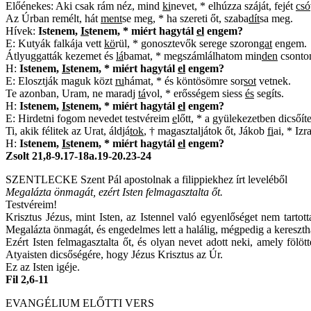
Előénekes: Aki csak rám néz, mind
ki
nevet, * elhúzza száját, fejét
csó
Az Úrban remélt, hát
ment
se meg, * ha szereti őt, szaba
dít
sa meg.
Hívek:
Istenem,
Is
tenem, * miért hagytál
el
engem?
E: Kutyák falkája vett
kö
rül, * gonosztevők serege szoron
gat
engem.
Átlyuggatták kezemet és
lá
bamat, * megszámlálhatom min
den
csonto
H:
Istenem,
Is
tenem, * miért hagytál
el
engem?
E: Elosztják maguk közt
ru
hámat, * és köntösömre sor
sot
vetnek.
Te azonban, Uram, ne maradj
tá
vol, * erősségem siess
és
segíts.
H:
Istenem,
Is
tenem, * miért hagytál
el
engem?
E: Hirdetni fogom nevedet testvéreim
e
lőtt, * a gyülekezetben dicsőít
Ti, akik félitek az Urat, áldjá
tok
, † magasztaljátok őt, Jákob
fi
ai, * Iz
H:
Istenem,
Is
tenem, * miért hagytál
el
engem?
Zsolt 21,8-9.17-18a.19-20.23-24
SZENTLECKE Szent Pál apostolnak a filippiekhez írt leveléből
Megalázta önmagát, ezért Isten felmagasztalta őt.
Testvéreim!
Krisztus Jézus, mint Isten, az Istennel való egyenlőséget nem tartot
Megalázta önmagát, és engedelmes lett a halálig, mégpedig a keresztha
Ezért Isten felmagasztalta őt, és olyan nevet adott neki, amely fö
Atyaisten dicsőségére, hogy Jézus Krisztus az Úr.
Ez az Isten igéje.
Fil 2,6-11
EVANGÉLIUM ELŐTTI VERS