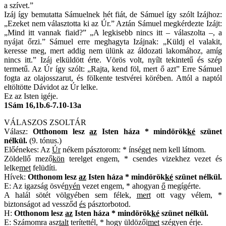
a szívet.”
Izáj így bemutatta Sámuelnek hét fiát, de Sámuel így szólt Izájhoz:
„Ezeket nem választotta ki az Úr.” Aztán Sámuel megkérdezte Izájt:
„Mind itt vannak fiaid?” „A legkisebb nincs itt – válaszolta –, a
nyájat őrzi.” Sámuel erre meghagyta Izájnak: „Küldj el valakit,
keresse meg, mert addig nem ülünk az áldozati lakomához, amíg
nincs itt.” Izáj elküldött érte. Vörös volt, nyílt tekintetű és szép
termetű. Az Úr így szólt: „Rajta, kend föl, mert ő azt” Erre Sámuel
fogta az olajosszarut, és fölkente testvérei körében. Attól a naptól
eltöltötte Dávidot az Úr lelke.
Ez az Isten igéje.
1Sám 16,1b.6-7.10-13a
VÁLASZOS ZSOLTÁR
Válasz:
Otthonom lesz
az
Isten háza * mindörök
ké
szünet
nélkül.
(9. tónus.)
Előénekes: Az
Úr
nékem pásztorom: * ínsé
get
nem kell látnom.
Zöldellő mező
kön
terelget engem, * csendes vizekhez vezet és
lelke
met
felüdíti.
Hívek:
Otthonom lesz
az
Isten háza * mindörök
ké
szünet nélkül.
E: Az igazság ösvé
nyén
vezet engem, * ahogyan
ő
megígérte.
A halál sötét völgyében sem félek,
mert
ott vagy vélem, *
biztonságot ad vessződ
és
pásztorbotod.
H:
Otthonom lesz
az
Isten háza * mindörök
ké
szünet nélkül.
E: Számomra asz
talt
terítettél, * hogy üldözői
met
szégyen érje.