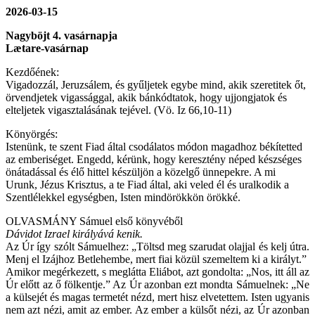
2026-03-15
Nagyböjt 4. vasárnapja
Lætare-vasárnap
Kezdőének:
Vigadozzál, Jeruzsálem, és gyűljetek egybe mind, akik szeretitek őt,
örvendjetek vigassággal, akik bánkódtatok, hogy ujjongjatok és
elteljetek vigasztalásának tejével. (Vö. Iz 66,10-11)
Könyörgés:
Istenünk, te szent Fiad által csodálatos módon magadhoz békítetted
az emberiséget. Engedd, kérünk, hogy keresztény néped készséges
önátadással és élő hittel készüljön a közelgő ünnepekre. A mi
Urunk, Jézus Krisztus, a te Fiad által, aki veled él és uralkodik a
Szentlélekkel egységben, Isten mindörökkön örökké.
OLVASMÁNY Sámuel első könyvéből
Dávidot Izrael királyává kenik.
Az Úr így szólt Sámuelhez: „Töltsd meg szarudat olajjal és kelj útra.
Menj el Izájhoz Betlehembe, mert fiai közül szemeltem ki a királyt.”
Amikor megérkezett, s meglátta Eliábot, azt gondolta: „Nos, itt áll az
Úr előtt az ő fölkentje.” Az Úr azonban ezt mondta Sámuelnek: „Ne
a külsejét és magas termetét nézd, mert hisz elvetettem. Isten ugyanis
nem azt nézi, amit az ember. Az ember a külsőt nézi, az Úr azonban