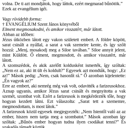
volna. De ti azt mondjátok, hogy láttok, ezért megmarad bűnötök.”
Ezek az evangélium igéi.
Vagy rövidebb forma:
† EVANGÉLIUM Szent János könyvéből
Elment megmosakodni, és amikor visszatért, már látott.
Abban az időben:
Jézus útközben látott egy vakon született embert. A földre köpött,
sarat csinált a nyállal, a sarat a vak szemeire kente, és így szólt
hozzá: „Menj, mosakodj meg a Siloe tavában.” Siloe annyit jelent,
mint Küldött. Ő elment, megmosdott, és amikor visszatért, már
látott.
A szomszédok, és akik azelőtt koldusként ismerték, így szóltak:
„Nem ez az, aki itt ült és koldult?” Egyesek azt mondták, hogy: „Ez
az!” Mások pedig: „Nem, csak hasonlít rá.” Ő azonban kijelentette:
„Én vagyok az?”
Erre az embert, aki nemrég még vak volt, odavitték a farizeusokhoz.
Aznap ugyanis, amikor Jézus sarat csinált és megnyitotta a vak
szemét, szombat volt. Ezért a farizeusok is megkérdezték tőle, hogy
hogyan kezdett látni. Ezt válaszolta: „Sarat tett a szememre,
megmosdottam, is most látok.”
A farizeusok közül egyesek megjegyezték: „Nem Istentől való az az
ember, hiszen nem tartja meg a szombatot.” Mások azonban így
szóltak: „Bűnös ember hogyan tudna ilyen csodákat tenni?” És
szakadás támadt köztük.