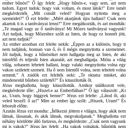
ember bűnös!” Ő így felelt: „Hogy bűnös-e, vagy sem, azt nem
tudom. Egyet tudok: hogy vak voltam, és most látok!” Erre ismét
megkérdezték „Mit csinált veled? Hogyan nyitotta meg a
szemeidet?” Ő ezt felelte: „Miért akarjátok újra hallani? Csak nem
akartok ti is a tanítványai lenni?” Erre megátkozták, és azt mondták:
„Te magad vagy az ő tanítványa! Mi Mózes tanítványai vagyunk!
Azt tudjuk, hogy Mózeshez szólt az Isten, de hogy ez honnét jött,
azt nem tudjuk!”
Az ember azonban ezt felelte nekik: „Éppen az a különös, hogy ti
nem tudjátok, honnan van ő, és ő mégis megnyitotta a szemeimet.
Jól tudjuk, hogy a bűnösöket nem hallgatja meg az Isten, de aki
istenfélő és teljesíti Isten akaratát, azt meghallgatja. Mióta a világ
világ, sohasem lehetett hallani, hogy valaki megnyitotta volna egy
vakon született szemeit. Ha ő nem Istentől volna, nem tehetett volna
semmit.” A zsidók ezt felelték neki: „Te oktatsz minket, aki
mindenestül bűnben születtél?” És kitaszították őt.
Jézus meghallotta, hogy kitaszították. Amikor találkozott vele,
megkérdezte tőle: „Hiszel-e az Emberfiában?” Ő így válaszolt: „Ki
az, Uram, hogy higgyek benne?” Jézus ezt felelte: „Látod őt, aki
veled beszél: ő az!” Mire az ember így szólt: „Hiszek, Uram!” És
leborult előtte.
Azután Jézus ezt mondta: „Ítélkezni jöttem e világra, hogy akik nem
látnak, lássanak, és akik látnak, megvakuljanak.” Meghallotta ezt
néhány körülötte álló farizeus, és megkérdezte: „Csak nem vagyunk
mi is vakok?” Jézus így felelt: „Ha vakok volnátok, bűnötök nem