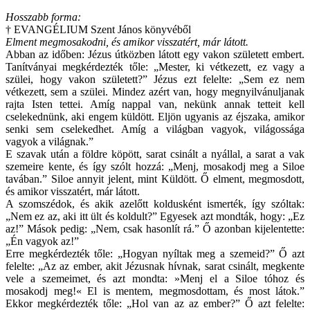
Hosszabb forma:
† EVANGÉLIUM Szent János könyvéből
Elment megmosakodni, és amikor visszatért, már látott.
Abban az időben: Jézus útközben látott egy vakon született embert.
Tanítványai megkérdezték tőle: „Mester, ki vétkezett, ez vagy a
szülei, hogy vakon született?” Jézus ezt felelte: „Sem ez nem
vétkezett, sem a szülei. Mindez azért van, hogy megnyilvánuljanak
rajta Isten tettei. Amíg nappal van, nekünk annak tetteit kell
cselekednünk, aki engem küldött. Eljön ugyanis az éjszaka, amikor
senki sem cselekedhet. Amíg a világban vagyok, világossága
vagyok a világnak.”
E szavak után a földre köpött, sarat csinált a nyállal, a sarat a vak
szemeire kente, és így szólt hozzá: „Menj, mosakodj meg a Siloe
tavában.” Siloe annyit jelent, mint Küldött. Ő elment, megmosdott,
és amikor visszatért, már látott.
A szomszédok, és akik azelőtt koldusként ismerték, így szóltak:
„Nem ez az, aki itt ült és koldult?” Egyesek azt mondták, hogy: „Ez
az!” Mások pedig: „Nem, csak hasonlít rá.” Ő azonban kijelentette:
„Én vagyok az!”
Erre megkérdezték tőle: „Hogyan nyíltak meg a szemeid?” Ő azt
felelte: „Az az ember, akit Jézusnak hívnak, sarat csinált, megkente
vele a szemeimet, és azt mondta: »Menj el a Siloe tóhoz és
mosakodj meg!« El is mentem, megmosdottam, és most látok.”
Ekkor megkérdezték tőle: „Hol van az az ember?” Ő azt felelte: