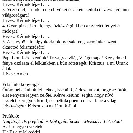
Hívek: Kérünk téged . . .
3. Vezesd el, Urunk, a nemhívőket és a kételkedőket az evangélium
világosságára!
Hívek: Kérünk téged . . .
4. Gyarapítsd, Urunk, egyházközségünkben a szeretet fényét és
melegét!
Hívek: Kérünk téged . . .
5. A nagyböjti lelkigyakorlatok nyissák meg szemünket szent
akaratod felismerésére!
Hívek: Kérünk téged . . .
Pap: Urunk és Istenünk! Te vagy a világ Világossága! Kegyelmed
fénye oszlassa el lelkünkben a bűn sötétségét. Krisztus, a mi Urunk
által.
Hívek: Ámen.
Felajánló könyörgés:
Örömmel ajánljuk fel neked, Istenünk, áldozatunkat, hogy az örök
élet kenyere legyen belőle. Kérve kérünk, segíts, hogy hívő
tisztelettel vegyük körül, és méltóképpen mutassuk be a világ
üdvösségére. Krisztus, a mi Urunk által.
Prefáció:
Nagyböjti IV. prefáció, A böjt gyümölcsei – Miseköyv 437. oldal
Az Úr legyen veletek.
H.: És a te lelkeddel.