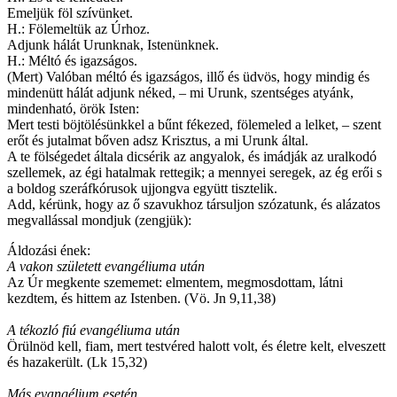
Emeljük föl szívünket.
H.: Fölemeltük az Úrhoz.
Adjunk hálát Urunknak, Istenünknek.
H.: Méltó és igazságos.
(Mert) Valóban méltó és igazságos, illő és üdvös, hogy mindig és
mindenütt hálát adjunk néked, – mi Urunk, szentséges atyánk,
mindenható, örök Isten:
Mert testi böjtölésünkkel a bűnt fékezed, fölemeled a lelket, – szent
erőt és jutalmat bőven adsz Krisztus, a mi Urunk által.
A te fölségedet általa dicsérik az angyalok, és imádják az uralkodó
szellemek, az égi hatalmak rettegik; a mennyei seregek, az ég erői s
a boldog szeráfkórusok ujjongva együtt tisztelik.
Add, kérünk, hogy az ő szavukhoz társuljon szózatunk, és alázatos
megvallással mondjuk (zengjük):
Áldozási ének:
A vakon született evangéliuma után
Az Úr megkente szememet: elmentem, megmosdottam, látni
kezdtem, és hittem az Istenben. (Vö. Jn 9,11,38)
A tékozló fiú evangéliuma után
Örülnöd kell, fiam, mert testvéred halott volt, és életre kelt, elveszett
és hazakerült. (Lk 15,32)
Más evangélium esetén