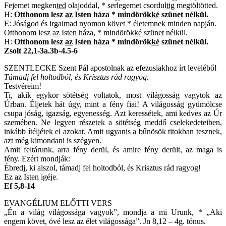
Fejemet megken
ted
olajoddal, * serlegemet csordul
tig
megtöltötted.
H:
Otthonom lesz
az
Isten háza * mindörök
ké
szünet nélkül.
E: Jóságod és irgal
mad
nyomon követ * életemnek minden napján.
Otthonom lesz
az
Isten háza, * mindörök
ké
szünet nélkül.
H:
Otthonom lesz
az
Isten háza * mindörök
ké
szünet nélkül.
Zsolt 22,1-3a.3b-4.5-6
SZENTLECKE Szent Pál apostolnak az efezusiakhoz írt leveléből
Támadj fel holtodból, és Krisztus rád ragyog.
Testvéreim!
Ti, akik egykor sötétség voltatok, most világosság vagytok az
Úrban. Éljetek hát úgy, mint a fény fiai! A világosság gyümölcse
csupa jóság, igazság, egyenesség. Azt keressétek, ami kedves az Úr
szemében. Ne legyen részetek a sötétség meddő cselekedeteiben,
inkább ítéljétek el azokat. Amit ugyanis a bűnösök titokban tesznek,
azt még kimondani is szégyen.
Amit feltárunk, arra fény derül, és amire fény derült, az maga is
fény. Ezért mondják:
Ébredj, ki alszol, támadj fel holtodból, és Krisztus rád ragyog!
Ez az Isten igéje.
Ef 5,8-14
EVANGÉLIUM ELŐTTI VERS
„Én a világ világossága vagyok”, mondja a mi Urunk, * „Aki
engem követ, övé lesz az élet világossága”. Jn 8,12 – 4g. tónus.