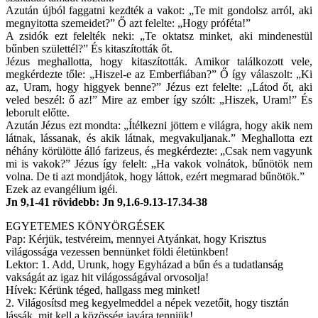
Azután újból faggatni kezdték a vakot: „Te mit gondolsz arról, aki
megnyitotta szemeidet?” Ő azt felelte: „Hogy próféta!”
A zsidók ezt felelték neki: „Te oktatsz minket, aki mindenestül
bűnben születtél?” És kitaszították őt.
Jézus meghallotta, hogy kitaszították. Amikor találkozott vele,
megkérdezte tőle: „Hiszel-e az Emberfiában?” Ő így válaszolt: „Ki
az, Uram, hogy higgyek benne?” Jézus ezt felelte: „Látod őt, aki
veled beszél: ő az!” Mire az ember így szólt: „Hiszek, Uram!” És
leborult előtte.
Azután Jézus ezt mondta: „Ítélkezni jöttem e világra, hogy akik nem
látnak, lássanak, és akik látnak, megvakuljanak.” Meghallotta ezt
néhány körülötte álló farizeus, és megkérdezte: „Csak nem vagyunk
mi is vakok?” Jézus így felelt: „Ha vakok volnátok, bűnötök nem
volna. De ti azt mondjátok, hogy láttok, ezért megmarad bűnötök.”
Ezek az evangélium igéi.
Jn 9,1-41 rövidebb: Jn 9,1.6-9.13-17.34-38
EGYETEMES KÖNYÖRGÉSEK
Pap: Kérjük, testvéreim, mennyei Atyánkat, hogy Krisztus
világossága vezessen bennünket földi életünkben!
Lektor: 1. Add, Urunk, hogy Egyházad a bűn és a tudatlanság
vakságát az igaz hit világosságával orvosolja!
Hívek: Kérünk téged, hallgass meg minket!
2. Világosítsd meg kegyelmeddel a népek vezetőit, hogy tisztán
lássák, mit kell a közösség javára tenniük!