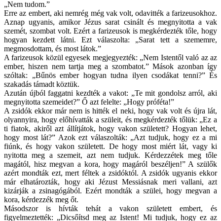
„Nem tudom.”
Erre az embert, aki nemrég még vak volt, odavitték a farizeusokhoz.
Aznap ugyanis, amikor Jézus sarat csinált és megnyitotta a vak
szemét, szombat volt. Ezért a farizeusok is megkérdezték tőle, hogy
hogyan kezdett látni. Ezt válaszolta: „Sarat tett a szememre,
megmosdottam, és most látok.”
A farizeusok közül egyesek megjegyezték: „Nem Istentől való az az
ember, hiszen nem tartja meg a szombatot.” Mások azonban így
szóltak: „Bűnös ember hogyan tudna ilyen csodákat tenni?” És
szakadás támadt köztük.
Azután újból faggatni kezdték a vakot: „Te mit gondolsz arról, aki
megnyitotta szemeidet?” Ő azt felelte: „Hogy próféta!”
A zsidók ekkor már nem is hitték el neki, hogy vak volt és újra lát,
olyannyira, hogy előhívatták a szüleit, és megkérdezték tőlük: „Ez a
ti fiatok, akiről azt állítjátok, hogy vakon született? Hogyan lehet,
hogy most lát?” Azok ezt válaszolták: „Azt tudjuk, hogy ez a mi
fiúnk, és hogy vakon született. De hogy most miért lát, vagy ki
nyitotta meg a szemeit, azt nem tudjuk. Kérdezzétek meg tőle
magától, hisz megvan a kora, hogy magáról beszéljen!” A szülők
azért mondták ezt, mert féltek a zsidóktól. A zsidók ugyanis ekkor
már elhatározták, hogy aki Jézust Messiásnak meri vallani, azt
kizárják a zsinagógából. Ezért mondták a szülei, hogy megvan a
kora, kérdezzék meg őt.
Másodszor is hívták tehát a vakon született embert, és
figyelmeztették: „Dicsőítsd meg az Istent! Mi tudjuk, hogy ez az