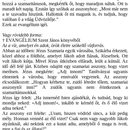
hozzá a szamaritánusok, megkérték őt, hogy maradjon náluk. Ott is
maradt két napig. Ezután így szóltak az asszonyhoz: „Most már nem
a te szavadra hiszünk. Hallottuk őt mi magunk is, és tudjuk, hogy
valóban ő a világ Üdvözítője.”
Ezek az evangélium igéi.
Vagy rövidebb forma:
† EVANGÉLIUM Szent János könyvéből
Az a víz, amelyet én adok, örök életre szökellő vízforrás.
Abban az időben: Jézus Szamaria egyik városába, Szikárba érkezett,
közel ahhoz a földhöz, amelyet Jákob adott fiának, Józsefnek. Ott
volt Jákob kútja. Mivel Jézus útközben elfáradt, leült a kútnál. Az
idő dél felé járt. Közben odajött egy szamariai asszony, hogy vizet
merítsen. Jézus megkérte: „Adj innom!” Tanítványai ugyanis
elmentek a városba, hogy ennivalót vegyenek. Az asszony
elcsodálkozott: „Hogyan kérhetsz te, zsidó létedre tőlem, szamariai
asszonytól inni?” A zsidók ugyanis nem érintkeznek a
szamaritánusokkal.
Jézus így felelt: „Ha ismernéd Isten ajándékát, és tudnád, hogy ki
mondja neked: »Adj innom!«, inkább te kérnéd őt, és ő élő vizet
adna neked.”
Az asszony ezt felelte: „Uram, hiszen vödröd sincs, a kút pedig
mély. Honnan vennéd az élő vizet? Csak nem vagy nagyobb Jákob
atyánknál, aki nekünk ezt a kutat adta, amelyből ő maga is ivott,
meg a fiai és az állatai?”