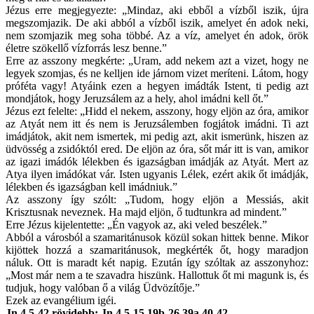
Jézus erre megjegyezte: „Mindaz, aki ebből a vízből iszik, újra
megszomjazik. De aki abból a vízből iszik, amelyet én adok neki,
nem szomjazik meg soha többé. Az a víz, amelyet én adok, örök
életre szökellő vízforrás lesz benne.”
Erre az asszony megkérte: „Uram, add nekem azt a vizet, hogy ne
legyek szomjas, és ne kelljen ide járnom vizet meríteni. Látom, hogy
próféta vagy! Atyáink ezen a hegyen imádták Istent, ti pedig azt
mondjátok, hogy Jeruzsálem az a hely, ahol imádni kell őt.”
Jézus ezt felelte: „Hidd el nekem, asszony, hogy eljön az óra, amikor
az Atyát nem itt és nem is Jeruzsálemben fogjátok imádni. Ti azt
imádjátok, akit nem ismertek, mi pedig azt, akit ismerünk, hiszen az
üdvösség a zsidóktól ered. De eljön az óra, sőt már itt is van, amikor
az igazi imádók lélekben és igazságban imádják az Atyát. Mert az
Atya ilyen imádókat vár. Isten ugyanis Lélek, ezért akik őt imádják,
lélekben és igazságban kell imádniuk.”
Az asszony így szólt: „Tudom, hogy eljön a Messiás, akit
Krisztusnak neveznek. Ha majd eljön, ő tudtunkra ad mindent.”
Erre Jézus kijelentette: „Én vagyok az, aki veled beszélek.”
Abból a városból a szamaritánusok közül sokan hittek benne. Mikor
kijöttek hozzá a szamaritánusok, megkérték őt, hogy maradjon
náluk. Ott is maradt két napig. Ezután így szóltak az asszonyhoz:
„Most már nem a te szavadra hiszünk. Hallottuk őt mi magunk is, és
tudjuk, hogy valóban ő a világ Üdvözítője.”
Ezek az evangélium igéi.
Jn 4,5-42 rövidebb: Jn 4,5-15.19b-26.39a.40-42