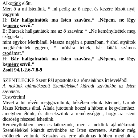
Alko
tónk
előtt.
Mert ő a mi
Is
tenünk, * mi pedig az ő népe, és kezére bízott
nyáj
vagyunk.
H:
Bár hallgatnátok ma Isten
sza
vára,* „Népem, ne légy
ke
mény
szívű.”
E: Bárcsak hallgatnátok ma az ő
sza
vára: * „Ne keményítsétek meg
szí
ve
teket,
mint egykor Meribánál, Massza napján a pusz
tá
ban, † ahol atyáitok
megkísértettek
en
gem, * próbára tettek, bár látták számos
cso
dámat.”
H:
Bár hallgatnátok ma Isten
sza
vára,* „Népem, ne légy
ke
mény
szívű.”
Zsolt 94,1-2.6-7.8-9
SZENTLECKE Szent Pál apostolnak a rómaiakhoz írt leveléből
A nekünk ajándékozott Szentlélekkel kiáradt szívünkbe az Isten
szeretete.
Testvéreim!
Mivel a hit révén megigazultunk, békében élünk Istennel, Urunk
Jézus Krisztus által. Általa jutottunk hozzá a hitben a kegyelemhez,
amelyben élünk, és dicsekszünk a reménységgel, hogy az isteni
dicsőség részesei lehetünk.
Reményünkben nem csalatkozunk, mert a nekünk ajándékozott
Szentlélekkel kiáradt szívünkbe az Isten szeretete. Amikor még
erőtlenek voltunk, Krisztus az erre alkalmas időben meghalt a