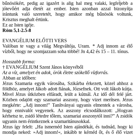
bűnösökért, pedig az igazért is alig hal meg valaki, legfeljebb a
jótevőért adja életét az ember. Isten azonban azzal bizonyítja
irántunk való szeretetét, hogy amikor még bűnösök voltunk,
Krisztus meghalt értünk.
Ez az Isten igéje.
Róm 5,1-2.5-8
EVANGÉLIUM ELŐTTI VERS
Valóban te vagy a világ Megváltója, Uram. * Adj innom az élő
vízből, hogy ne szomjazzam soha többé! Jn 4,42 és 15 – 11. tónus.
Hosszabb forma:
† EVANGÉLIUM Szent János könyvéből
Az a víz, amelyet én adok, örök életre szökellő vízforrás.
Abban az időben:
Jézus Szamaria egyik városába, Szikárba érkezett, közel ahhoz a
földhöz, amelyet Jákob adott fiának, Józsefnek. Ott volt Jákob kútja.
Mivel Jézus útközben elfáradt, leült a kútnál. Az idő dél felé járt.
Közben odajött egy szamariai asszony, hogy vizet merítsen. Jézus
megkérte: „Adj innom!” Tanítványai ugyanis elmentek a városba,
hogy ennivalót vegyenek. Az asszony elcsodálkozott: „Hogyan
kérhetsz te, zsidó létedre tőlem, szamariai asszonytól inni?” A zsidók
ugyanis nem érintkeznek a szamaritánusokkal.
Jézus így felelt: „Ha ismernéd Isten ajándékát, és tudnád, hogy ki
mondja neked: »Adj innom!«, inkább te kérnéd őt, és ő élő vizet