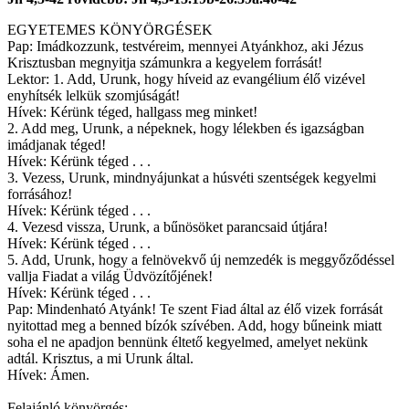
EGYETEMES KÖNYÖRGÉSEK
Pap: Imádkozzunk, testvéreim, mennyei Atyánkhoz, aki Jézus
Krisztusban megnyitja számunkra a kegyelem forrását!
Lektor: 1. Add, Urunk, hogy híveid az evangélium élő vizével
enyhítsék lelkük szomjúságát!
Hívek: Kérünk téged, hallgass meg minket!
2. Add meg, Urunk, a népeknek, hogy lélekben és igazságban
imádjanak téged!
Hívek: Kérünk téged . . .
3. Vezess, Urunk, mindnyájunkat a húsvéti szentségek kegyelmi
forrásához!
Hívek: Kérünk téged . . .
4. Vezesd vissza, Urunk, a bűnösöket parancsaid útjára!
Hívek: Kérünk téged . . .
5. Add, Urunk, hogy a felnövekvő új nemzedék is meggyőződéssel
vallja Fiadat a világ Üdvözítőjének!
Hívek: Kérünk téged . . .
Pap: Mindenható Atyánk! Te szent Fiad által az élő vizek forrását
nyitottad meg a benned bízók szívében. Add, hogy bűneink miatt
soha el ne apadjon bennünk éltető kegyelmed, amelyet nekünk
adtál. Krisztus, a mi Urunk által.
Hívek: Ámen.
Felajánló könyörgés: