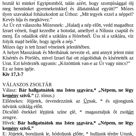
hoztál ki minket Egyiptomból, talán azért, hogy szomjúsággal ölj
meg bennünket gyermekeinkkel és állatainkkal együtt?” Mózes
ilyen szavakkal fohászkodott az Úrhoz: „Mit tegyek ezzel a néppel?
Kevés híja és megkövez.”
Az Úr ezt válaszolta Mózesnek: „Haladj a nép előtt, vedd magadhoz
Izrael véneit, fogd kezedbe a botodat, amellyel a Nílusra csaptál és
menj. Én odaállok eléd a sziklára a Hórebnél. Üss rá a sziklára, víz
folyik majd belőle, hogy igyék a nép.”
Mózes úgy is tett Izrael véneinek jelenlétében.
A helyet Masszának és Meribának nevezte el, ami annyit jelent mint
Kísértés és Pörölés, mivel Izrael fiai ott zúgolódtak és kísértették az
Urat. Ezt kérdezték ugyanis: „Közöttünk van-e az Úr vagy nincs?”
Ez az Isten igéje.
Kiv 17,3-7
VÁLASZOS ZSOLTÁR
Válasz:
Bár hallgatnátok ma Isten
sza
vára,* „Népem, ne légy
ke
mény
szívű.”
(2. tónus.)
Előénekes: Jöjjetek, örvendezzünk az
Úr
nak, * és ujjongjunk
üdvünk sziklá
ja
előtt.
Dicsőítő énekkel lépjünk színe
e
lé, * magasztaljuk őt zsol
tárt
zengve.
Hívek:
Bár hallgatnátok ma Isten
sza
vára,* „Népem, ne légy
ke
mény
szívű.”
E: Jöjjetek, boruljunk le, hódoljunk
e
lőtte, * hulljunk térdre Urunk,