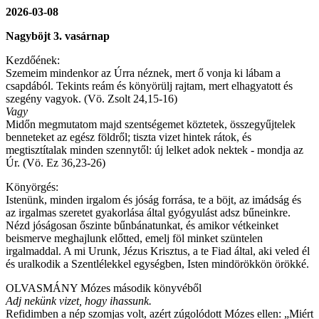
2026-03-08
Nagyböjt 3. vasárnap
Kezdőének:
Szemeim mindenkor az Úrra néznek, mert ő vonja ki lábam a
csapdából. Tekints reám és könyörülj rajtam, mert elhagyatott és
szegény vagyok. (Vö. Zsolt 24,15-16)
Vagy
Midőn megmutatom majd szentségemet köztetek, összegyűjtelek
benneteket az egész földről; tiszta vizet hintek rátok, és
megtisztítalak minden szennytől: új lelket adok nektek - mondja az
Úr. (Vö. Ez 36,23-26)
Könyörgés:
Istenünk, minden irgalom és jóság forrása, te a böjt, az imádság és
az irgalmas szeretet gyakorlása által gyógyulást adsz bűneinkre.
Nézd jóságosan őszinte bűnbánatunkat, és amikor vétkeinket
beismerve meghajlunk előtted, emelj föl minket szüntelen
irgalmaddal. A mi Urunk, Jézus Krisztus, a te Fiad által, aki veled él
és uralkodik a Szentlélekkel egységben, Isten mindörökkön örökké.
OLVASMÁNY Mózes második könyvéből
Adj nekünk vizet, hogy ihassunk.
Refidimben a nép szomjas volt, azért zúgolódott Mózes ellen: „Miért