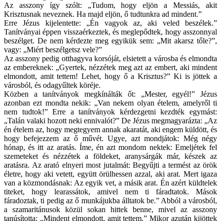
Az asszony így szólt: „Tudom, hogy eljön a Messiás, akit
Krisztusnak neveznek. Ha majd eljön, ő tudtunkra ad mindent.”
Erre Jézus kijelentette: „Én vagyok az, aki veled beszélek.”
Tanítványai éppen visszaérkeztek, és meglepődtek, hogy asszonnyal
beszélget. De nem kérdezte meg egyikük sem: „Mit akarsz tőle?”,
vagy: „Miért beszélgetsz vele?”
Az asszony pedig otthagyva korsóját, elsietett a városba és elmondta
az embereknek: „Gyertek, nézzétek meg azt az embert, aki mindent
elmondott, amit tettem! Lehet, hogy ő a Krisztus?” Ki is jöttek a
városból, és odagyűltek köréje.
Közben a tanítványok megkínálták őt: „Mester, egyél!” Jézus
azonban ezt mondta nekik: „Van nekem olyan ételem, amelyről ti
nem tudtok!” Erre a tanítványok kérdezgetni kezdték egymást:
„Talán valaki hozott neki ennivalót?” De Jézus megmagyarázta: „Az
én ételem az, hogy megtegyem annak akaratát, aki engem küldött, és
hogy befejezzem az ő művét. Ugye, azt mondjátok: Még négy
hónap, és itt az aratás. Íme, én azt mondom nektek: Emeljétek fel
szemeteket és nézzétek a földeket, aranysárgák már, készek az
aratásra. Az arató elnyeri most jutalmát: Begyűjti a termést az örök
életre, hogy aki vetett, együtt örülhessen azzal, aki arat. Mert igaza
van a közmondásnak: Az egyik vet, a másik arat. Én azért küldtelek
titeket, hogy learassátok, amivel nem ti fáradtatok. Mások
fáradoztak, ti pedig az ő munkájukba álltatok be.” Abból a városból,
a szamaritánusok közül sokan hittek benne, mivel az asszony
tanúsította: „Mindent elmondott, amit tettem.” Mikor azután kijöttek