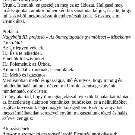
Urunk, Istenünk, engeszteljen meg ez az áldozat. Hallgasd meg
imádságunkat, amikor bűneinkért bocsánatodat kérjük, és add, hogy
mi is szívből megbocsássunk embertársainknak. Krisztus, a mi
Urunk által.
Prefáció:
Nagyböjti III. prefáció – Az önmegtagadás gyümölcsei – Misekönyv
436. oldal
Az Úr legyen veletek.
H.: És a te lelkeddel.
Emeljük föl szívünket.
H.: Fölemeltük az Úrhoz.
Adjunk hálát Urunknak, Istenünknek.
H.: Méltó és igazságos.
Mert valóban méltó és igazságos, illő és üdvös, hogy mindig és
mindenütt hálát adjunk néked, mi Urunk, szentséges atyánk,
mindenható, örök Isten:
Te úgy akartad, hogy önmegtagadással fejezzük ki hálánkat irántad,
az önzetlenség alakítson bennünket, bűnösöket, és a nélkülözőket
segítve kövessünk téged nagylelkűségedben. Ezért az angyalok
megszámlálhatatlan seregével együtt, magasztalunk téged és hálás
szívvel zengjük:
Áldozási ének:
Amikor a szamariai asszonyról szóló Evangéliumot olvastuk