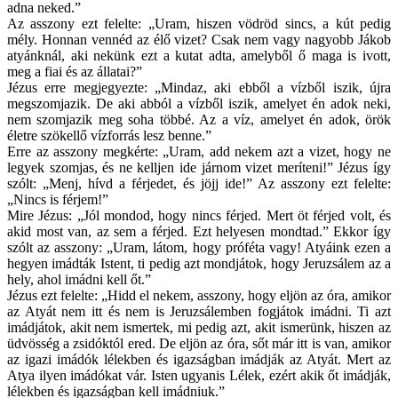
adna neked.”
Az asszony ezt felelte: „Uram, hiszen vödröd sincs, a kút pedig
mély. Honnan vennéd az élő vizet? Csak nem vagy nagyobb Jákob
atyánknál, aki nekünk ezt a kutat adta, amelyből ő maga is ivott,
meg a fiai és az állatai?”
Jézus erre megjegyezte: „Mindaz, aki ebből a vízből iszik, újra
megszomjazik. De aki abból a vízből iszik, amelyet én adok neki,
nem szomjazik meg soha többé. Az a víz, amelyet én adok, örök
életre szökellő vízforrás lesz benne.”
Erre az asszony megkérte: „Uram, add nekem azt a vizet, hogy ne
legyek szomjas, és ne kelljen ide járnom vizet meríteni!” Jézus így
szólt: „Menj, hívd a férjedet, és jöjj ide!” Az asszony ezt felelte:
„Nincs is férjem!”
Mire Jézus: „Jól mondod, hogy nincs férjed. Mert öt férjed volt, és
akid most van, az sem a férjed. Ezt helyesen mondtad.” Ekkor így
szólt az asszony: „Uram, látom, hogy próféta vagy! Atyáink ezen a
hegyen imádták Istent, ti pedig azt mondjátok, hogy Jeruzsálem az a
hely, ahol imádni kell őt.”
Jézus ezt felelte: „Hidd el nekem, asszony, hogy eljön az óra, amikor
az Atyát nem itt és nem is Jeruzsálemben fogjátok imádni. Ti azt
imádjátok, akit nem ismertek, mi pedig azt, akit ismerünk, hiszen az
üdvösség a zsidóktól ered. De eljön az óra, sőt már itt is van, amikor
az igazi imádók lélekben és igazságban imádják az Atyát. Mert az
Atya ilyen imádókat vár. Isten ugyanis Lélek, ezért akik őt imádják,
lélekben és igazságban kell imádniuk.”