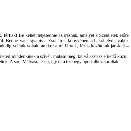
érfiak! Be kellett teljesednie az írásnak, amelyet a Szentlélek előre
nkból. Benne van ugyanis a Zsoltárok könyvében: »Lakóhelyük váljék
 mindig velünk voltak, amikor a mi Urunk, Jézus közöttünk járt-kelt –
mered mindenkinek a szívét, mutasd meg, kit választasz e kettő közül,
ttek. A sors Mátyásra esett, így őt a tizenegy apostolhoz sorolták.