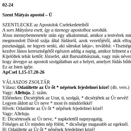
02-24
Szent Mátyás apostol – Ü
SZENTLECKE az Apostolok Cselekedeteiből
A sors Mátyásra esett, így a tizenegy apostolhoz sorolták.
Jézus mennybemenetele után egy alkalommal, amikor a testvérek minteg
megmondott Dávid szája által Júdásról, azok vezetőjéről, akik elf
pusztasággá, ne legyen senki, aki sátrukat lakja«, továbbá: »Tisztsé
kezdve János keresztségétől egészen addig a napig, amikor felment a
Kijelöltek tehát kettőt: Józsefet, akit Barszabbásznak, vagy más név
hogy átvegye az apostoli szolgálatban azt a helyet, amelyet Júdás hűtle
Ez az Isten igéje.
ApCsel 1,15-17.20-26
VÁLASZOS ZSOLTÁR
Válasz:
Odaültette az Úr őt * népének fejedelmei közé!
(4b. vers.)
Vagy:
Alleluja.
2. szám.
Előénekes: Dicsérjétek az Urat, ti, szolgái, * dicsérjétek az Úr nevét!
Legyen áldott az Úr neve * most és mindörökké!
Hívek: Odaültette az Úr őt * népének fejedelmei közé!
Vagy: Alleluja.
E: Dicsértessék az Úr neve, * napkelettől napnyugatig.
Fölséges az Úr minden nép fölött, * dicsősége magasabb az egeknél.
H: Odaültette az Úr őt * népének fejedelmei közé!