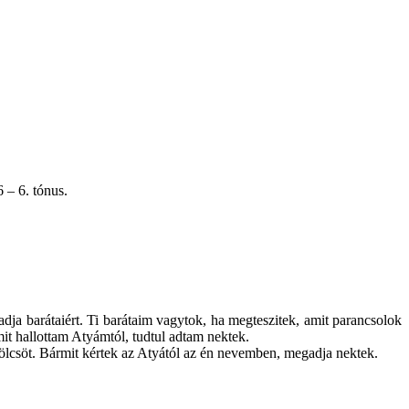
 – 6. tónus.
adja barátaiért. Ti barátaim vagytok, ha megteszitek, amit parancsolok
it hallottam Atyámtól, tudtul adtam nektek.
ölcsöt. Bármit kértek az Atyától az én nevemben, megadja nektek.