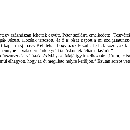
y százhúszan lehettek együtt, Péter szólásra emelkedett: „Testvérek, f
ogták Jézust. Közénk tartozott, és ő is részt kapott a mi szolgálatu
gét kapja meg más«. Kell tehát, hogy azok közül a férfiak közül, akik
 mennybe –, valaki velünk együtt tanúskodjék feltámadásáról.”
en Jusztusznak is hívtak, és Mátyást. Majd így imádkoztak: „Uram, te is
nül elhagyott, hogy az őt megillető helyre kerüljön.” Ezután sorsot vete