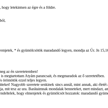
 hogy letekintsen az égre és a földre.
ból,
teremjetek, * és gyümölcsötök maradandó legyen, mondja az Úr. Jn 15,16
 meg az én szeretetemben!
is megtartottam Atyám parancsait, és megmaradok az ő szeretetében.
 örömötök ezzel teljes legyen.
teket! Nagyobb szeretete senkinek sincs annál, mint annak, aki életét 
a, mit tesz az ura. Barátaimnak mondalak benneteket, mert mindazt, am
ra rendeltelek, hogy elmenjetek és gyümölcsöt hozzatok: maradandó gyüm