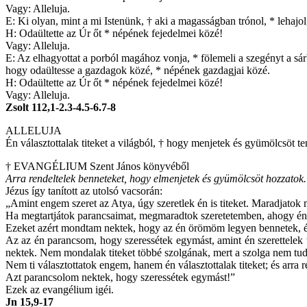
Vagy: Alleluja.
E: Ki olyan, mint a mi Istenünk, † aki a magasságban trónol, * lehajol,
H: Odaültette az Úr őt * népének fejedelmei közé!
Vagy: Alleluja.
E: Az elhagyottat a porból magához vonja, * fölemeli a szegényt a sár
hogy odaültesse a gazdagok közé, * népének gazdagjai közé.
H: Odaültette az Úr őt * népének fejedelmei közé!
Vagy: Alleluja.
Zsolt 112,1-2.3-4.5-6.7-8
ALLELUJA
Én választottalak titeket a világból, † hogy menjetek és gyümölcsöt 
† EVANGÉLIUM Szent János könyvéből
Arra rendeltelek benneteket, hogy elmenjetek és gyümölcsöt hozzatok.
Jézus így tanított az utolsó vacsorán:
„Amint engem szeret az Atya, úgy szeretlek én is titeket. Maradjatok
Ha megtartjátok parancsaimat, megmaradtok szeretetemben, ahogy én 
Ezeket azért mondtam nektek, hogy az én örömöm legyen bennetek, és
Az az én parancsom, hogy szeressétek egymást, amint én szerettelek ti
nektek. Nem mondalak titeket többé szolgának, mert a szolga nem tudj
Nem ti választottatok engem, hanem én választottalak titeket; és ar
Azt parancsolom nektek, hogy szeressétek egymást!”
Ezek az evangélium igéi.
Jn 15,9-17