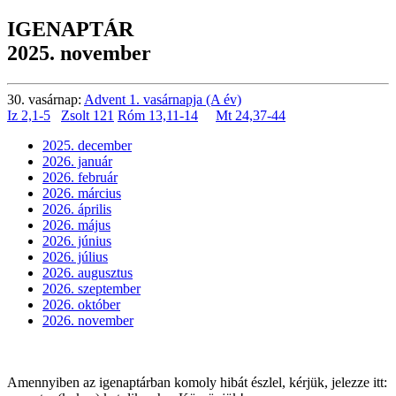
IGENAPTÁR
2025. november
30. vasárnap:
Advent 1. vasárnapja (A év)
Iz 2,1-5
Zsolt 121
Róm 13,11-14
Mt 24,37-44
2025. december
2026. január
2026. február
2026. március
2026. április
2026. május
2026. június
2026. július
2026. augusztus
2026. szeptember
2026. október
2026. november
Amennyiben az igenaptárban komoly hibát észlel, kérjük, jelezze itt: