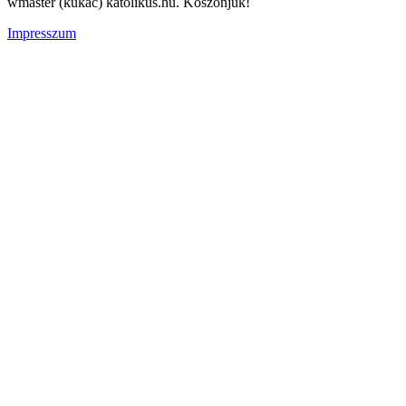
wmaster (kukac) katolikus.hu. Köszönjük!
Impresszum