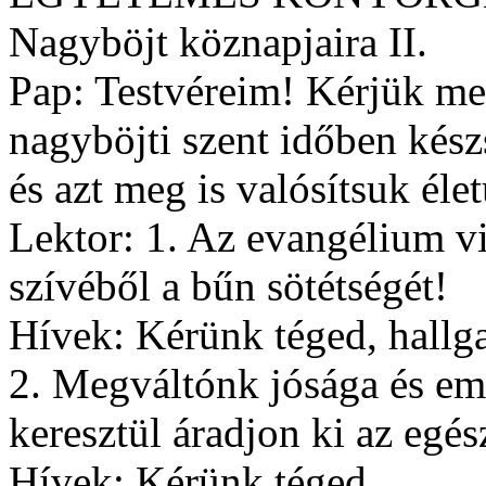
Nagyböjt köznapjaira II.
Pap: Testvéreim! Kérjük me
nagyböjti szent időben kész
és azt meg is valósítsuk éle
Lektor: 1. Az evangélium v
szívéből a bűn sötétségét!
Hívek: Kérünk téged, hallg
2. Megváltónk jósága és em
keresztül áradjon ki az egés
Hívek: Kérünk téged...