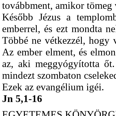
továbbment, amikor tömeg v
Később Jézus a templomba
emberrel, és ezt mondta ne
Többé ne vétkezzél, hogy 
Az ember elment, és elmond
az, aki meggyógyította őt.
mindezt szombaton cseleked
Ezek az evangélium igéi.
Jn 5,1-16
EGYETEMES KÖNYÖRG