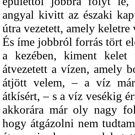
épülettől jobbra folyt le,
angyal kivitt az északi ka
útra vezetett, amely keletre 
És íme jobbról forrás tört e
a kezében, kiment kelet 
átvezetett a vízen, amely b
átjött velem, – a víz már
átkísért, – s a víz vesékig 
akkorára már oly nagy fo
hogy átgázolni nem tudtam,