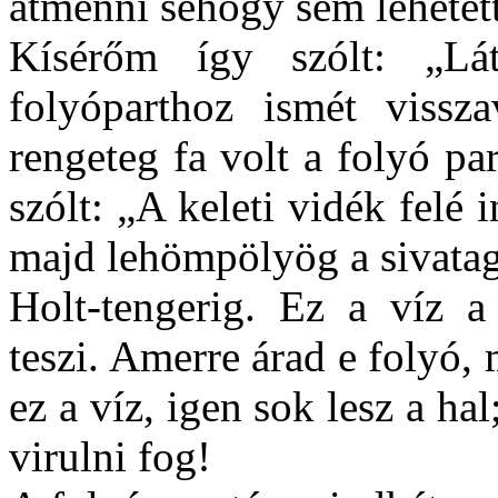
átmenni sehogy sem lehetett
Kísérőm így szólt: „Lá
folyóparthoz ismét visszav
rengeteg fa volt a folyó pa
szólt: „A keleti vidék felé i
majd lehömpölyög a sivatag 
Holt-tengerig. Ez a víz a 
teszi. Amerre árad e folyó,
ez a víz, igen sok lesz a ha
virulni fog!