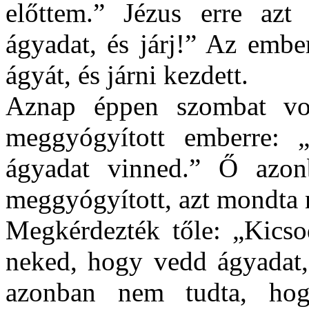
előttem.” Jézus erre azt
ágyadat, és járj!” Az embe
ágyát, és járni kezdett.
Aznap éppen szombat vol
meggyógyított emberre:
ágyadat vinned.” Ő azon
meggyógyított, azt mondta 
Megkérdezték tőle: „Kicso
neked, hogy vedd ágyadat,
azonban nem tudta, hog