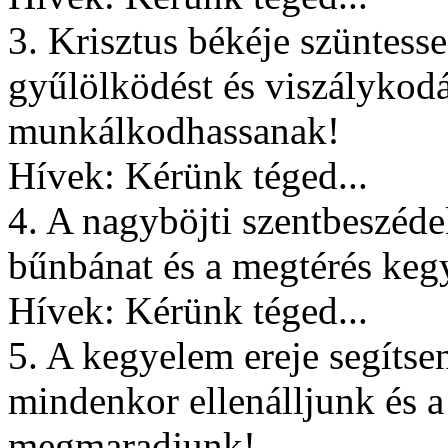
3. Krisztus békéje szüntess
gyűlölködést és viszálykod
munkálkodhassanak!
Hívek: Kérünk téged...
4. A nagyböjti szentbeszéde
bűnbánat és a megtérés keg
Hívek: Kérünk téged...
5. A kegyelem ereje segítse
mindenkor ellenálljunk és a
megmaradjunk!