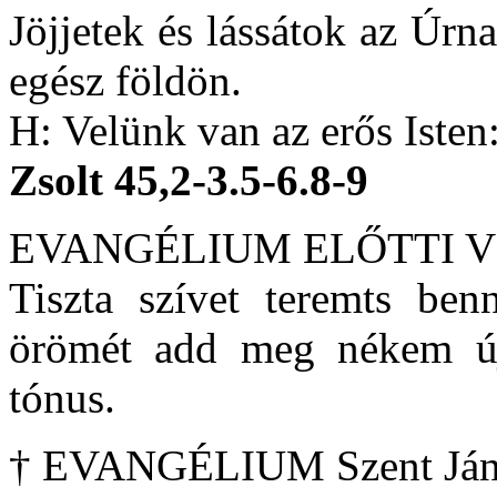
Jöjjetek és lássátok az Úrna
egész földön.
H: Velünk van az erős Isten
Zsolt 45,2-3.5-6.8-9
EVANGÉLIUM ELŐTTI 
Tiszta szívet teremts be
örömét add meg nékem új
tónus.
† EVANGÉLIUM Szent Ján