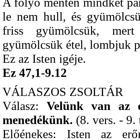
A folyó mentén mindkét pa
le nem hull, és gyümölcs
friss gyümölcsük, mert
gyümölcsük étel, lombjuk p
Ez az Isten igéje.
Ez 47,1-9.12
VÁLASZOS ZSOLTÁR
Válasz:
Velünk van az e
menedékünk.
(8. vers. - 9.
Előénekes: Isten az er