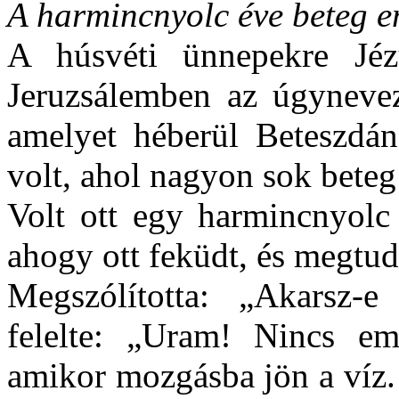
A harmincnyolc éve beteg 
A húsvéti ünnepekre Jéz
Jeruzsálemben az úgynevez
amelyet héberül Beteszdán
volt, ahol nagyon sok beteg
Volt ott egy harmincnyolc 
ahogy ott feküdt, és megtud
Megszólította: „Akarsz-
felelte: „Uram! Nincs em
amikor mozgásba jön a víz.