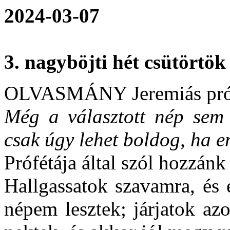
2024-03-07
3. nagyböjti hét csütörtök
OLVASMÁNY Jeremiás próf
Még a választott nép sem s
csak úgy lehet boldog, ha 
Prófétája által szól hozzánk
Hallgassatok szavamra, és 
népem lesztek; járjatok az