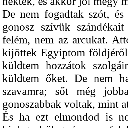
nektek, és akkor jól megy m
De nem fogadtak szót, és 
gonosz szívük szándékait 
felém, nem az arcukat. Att
kijöttek Egyiptom földjérő
küldtem hozzátok szolgáim
küldtem őket. De nem hal
szavamra; sőt még jobba
gonoszabbak voltak, mint a
És ha ezt elmondod is ne