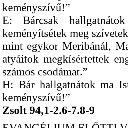
keményszívű!”
E: Bárcsak hallgatná
keményítsétek meg szívetek
mint egykor Meribánál, Ma
atyáitok megkísértettek en
számos csodámat.”
H: Bár hallgatnátok ma Is
keményszívű!”
Zsolt 94,1-2.6-7.8-9
EVANGÉLIUM ELŐTTI 