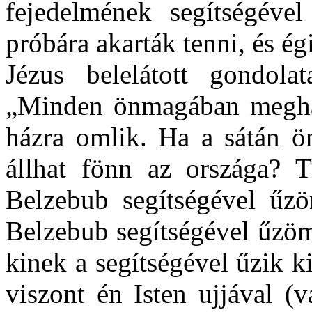
fejedelmének segítségéve
próbára akarták tenni, és égi
Jézus belelátott gondola
„Minden önmagában meghaso
házra omlik. Ha a sátán 
állhat fönn az országa? 
Belzebub segítségével űz
Belzebub segítségével űzöm 
kinek a segítségével űzik k
viszont én Isten ujjával (