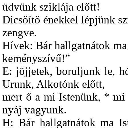
üdvünk sziklája előtt!
Dicsőítő énekkel lépjünk szí
zengve.
Hívek: Bár hallgatnátok ma
keményszívű!”
E: jöjjetek, boruljunk le, h
Urunk, Alkotónk előtt,
mert ő a mi Istenünk, * mi 
nyáj vagyunk.
H: Bár hallgatnátok ma Is