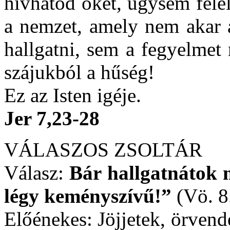
hívhatod őket, úgysem fele
a nemzet, amely nem akar a
hallgatni, sem a fegyelmet 
szájukból a hűség!
Ez az Isten igéje.
Jer 7,23-28
VÁLASZOS ZSOLTÁR
Válasz:
Bár hallgatnátok 
légy keményszívű!”
(Vö. 8.
Előénekes: Jöjjetek, örven