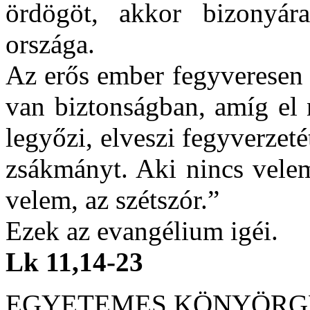
ördögöt, akkor bizonyára
országa.
Az erős ember fegyveresen 
van biztonságban, amíg el 
legyőzi, elveszi fegyverzeté
zsákmányt. Aki nincs velem
velem, az szétszór.”
Ezek az evangélium igéi.
Lk 11,14-23
EGYETEMES KÖNYÖRG