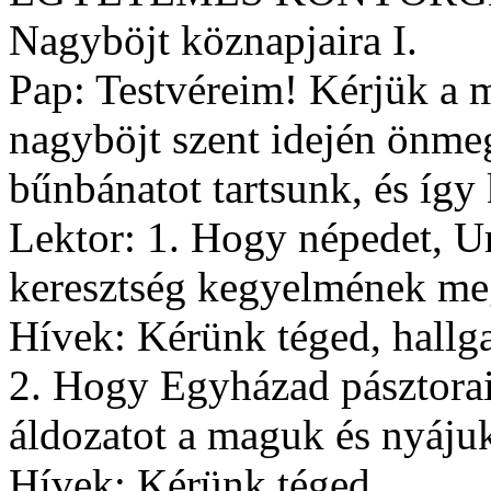
Nagyböjt köznapjaira I.
Pap: Testvéreim! Kérjük a 
nagyböjt szent idején önmeg
bűnbánatot tartsunk, és így
Lektor: 1. Hogy népedet, Ur
keresztség kegyelmének me
Hívek: Kérünk téged, hallg
2. Hogy Egyházad pásztorai
áldozatot a maguk és nyáju
Hívek: Kérünk téged...